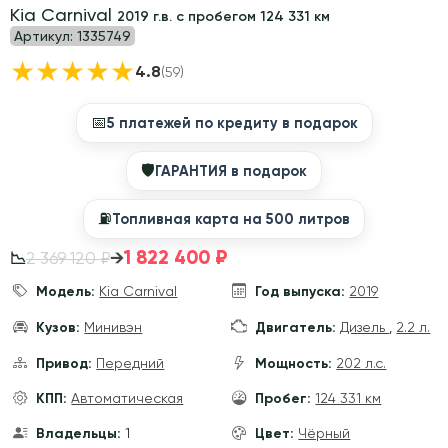
Kia Carnival
2019 г.в. с пробегом 124 331 км
Артикул:
1335749
★
★
★
★
★
4.8
(59)
📅
5 платежей по кредиту в подарок
🛡
ГАРАНТИЯ в подарок
⛽️
Топливная карта на 500 литров
1 822 400 ₽
→
2 369 120 ₽
📉
Модель:
Kia Carnival
Год выпуска:
2019
Кузов:
Минивэн
Двигатель:
Дизель
,
2.2 л.
Привод:
Передний
Мощность:
202 л.с.
КПП:
Автоматическая
Пробег:
124 331 км
Владельцы:
1
Цвет:
Чёрный