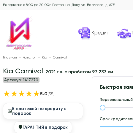
Ежедневно с 8:00 до 20:00
г. Ростов-на-Дону, ул. Вавилова, д. 67Е
Кредит
Главная
Каталог
Kia
Carnival
Kia Carnival
2021 г.в. с пробегом 97 233 км
Артикул:
1417270
Быстрая зая
★
★
★
★
★
5.0
(55)
Первоначальный 
5 платежей по кредиту в
📅
подарок
Срок кредитован
🛡
ГАРАНТИЯ в подарок