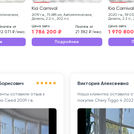
Kia Carnival
Kia Carniva
2019 г.в., 75 685 км, Автоматическая,
2020 г.в., 59 037 км, Автоматическая,
Дизель, 2.2 л., 202 л.с.
Дизель, 2.2 л., 
Цена авто
Цена авто
Платёж от
Платёж от
1 786 200 ₽
1 970 800
22 071 ₽/мес.
21 382 ₽/мес.
е
Подробнее
★
★
★
★
★
Борисович
Виктория Алексеевна
енты оставили отзыв к
Наша клиентка оставила о
ia Ceed 2009 г.в.
покупке Chery Tiggo 4 2022 г