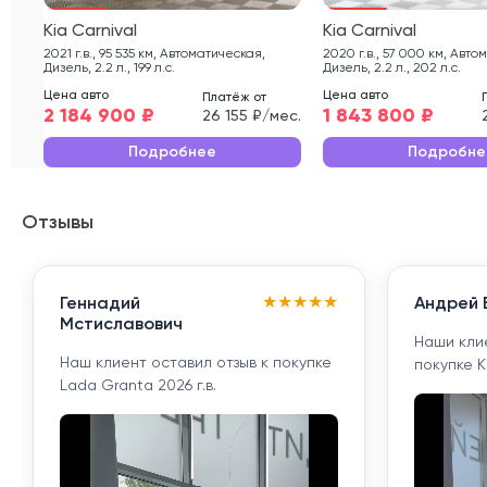
Kia Carnival
Kia Carnival
2021 г.в., 95 535 км, Автоматическая,
2020 г.в., 57 000 км, Автоматическая,
Дизель, 2.2 л., 199 л.с.
Дизель, 2.2 л., 202 л.с.
Цена авто
Цена авто
Платёж от
2 184 900 ₽
1 843 800 ₽
26 155 ₽/мес.
Подробнее
Подробне
Отзывы
★
★
★
★
★
Геннадий
Андрей 
Мстиславович
Наши кли
Наш клиент оставил отзыв к покупке
покупке K
Lada Granta 2026 г.в.