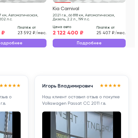
l
Kia Carnival
Ki
2021 г.в., 66 818 км, Автоматическая,
2021 г.в., 55 
202 л.с.
Дизель, 2.2 л., 199 л.с.
Диз
Цена авто
Цен
Платёж от
Платёж от
 ₽
2 122 400 ₽
2 
23 592 ₽/мес.
25 407 ₽/мес.
Подробнее
Подробнее
★
★
★
★
★
★
★
★
★
★
Игорь Владимирович
тзыв о
Наш клиент оставил отзыв о покупке
.в.
Volkswagen Passat CC 2011 г.в.