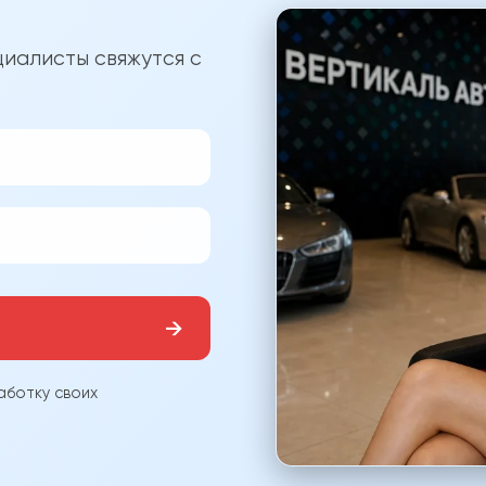
?
иалисты свяжутся с
→
аботку своих