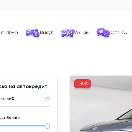
Trade-in
Выкуп
Акции
Отзывы
-30%
вка на автокредит
0
%
взнос:
ия: