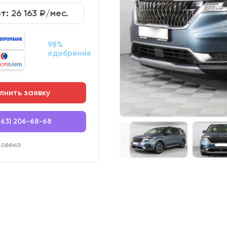
от:
26 163
₽/мес.
98%
одобрения
лнить заявку
863) 206-68-68
ловека