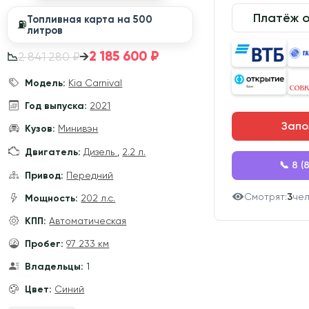
Платёж 
Топливная карта на 500
⛽️
литров
2 185 600 ₽
→
2 841 280 ₽
📉
Модель:
Kia Carnival
Год выпуска:
2021
Запо
Кузов:
Минивэн
Двигатель:
Дизель
,
2.2 л.
📞 8 (
Привод:
Передний
Смотрят:
3
че
Мощность:
202 л.с.
КПП:
Автоматическая
Пробег:
97 233 км
Владельцы:
1
Цвет:
Синий