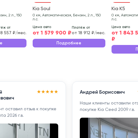
Kia Soul
Kia K5
ин, 2 л., 150
0 км, Автоматическая, Бензин, 2 л., 150
0 км, Автоматич
л.с.
л.с.
Цена авто
Цена авто
тёж от
Платёж от
от 1 579 900 ₽
от 1 843 
18 557 ₽/мес.
от 18 912 ₽/мес.
₽
е
Подробнее
★
★
★
★
★
й
Андрей Борисович
вович
Наши клиенты оставили отз
т оставил отзыв к покупке
покупке Kia Ceed 2009 г.в.
ta 2026 г.в.