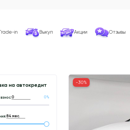
Trade-in
Выкуп
Акции
Отзывы
-30%
вка на автокредит
0
%
взнос:
ия: