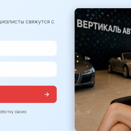
?
иалисты свяжутся с
→
аботку своих