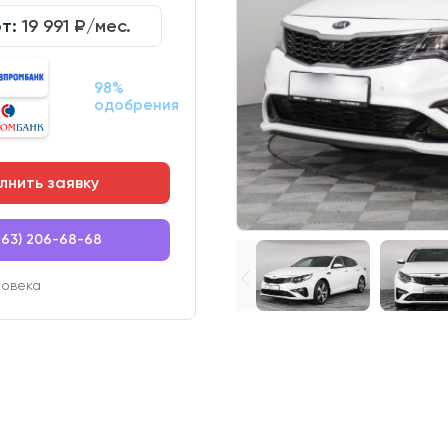
от:
19 991
₽/мес.
98%
одобрения
лнить заявку
863) 206-68-68
ловека