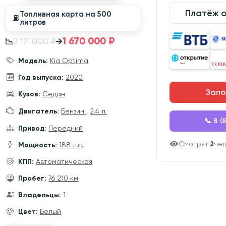
Платёж 
Топливная карта на 500
⛽️
литров
1 670 000 ₽
→
2 171 000 ₽
📉
Модель:
Kia Optima
Год выпуска:
2020
Запо
Кузов:
Седан
Двигатель:
Бензин
,
2.4 л.
📞 8 (
Привод:
Передний
Смотрят:
2
че
Мощность:
188 л.с.
КПП:
Автоматическая
Пробег:
76 210 км
Владельцы:
1
Цвет:
Белый