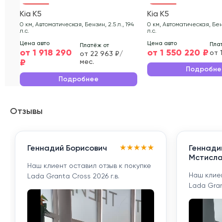
Kia K5
Kia K5
0 км, Автоматическая, Бензин, 2.5 л., 194
0 км, Автоматическая, Бенз
л.с.
л.с.
Цена авто
Цена авто
Пла
Платёж от
от 1 918 290
от 1 550 220 ₽
от 
от 22 963 ₽/
₽
мес.
Подробне
Подробнее
Отзывы
★
★
★
★
★
Геннадий Борисович
Геннади
Мстисла
Наш клиент оставил отзыв к покупке
Наш клиен
Lada Granta Cross 2026 г.в.
Lada Gran