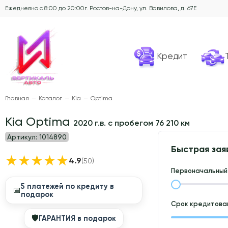
Ежедневно с 8:00 до 20:00
г. Ростов-на-Дону, ул. Вавилова, д. 67Е
Кредит
Главная
Каталог
Kia
Optima
Kia Optima
2020 г.в. с пробегом 76 210 км
Артикул:
1014890
Быстрая зая
★
★
★
★
★
4.9
(50)
Первоначальный 
5 платежей по кредиту в
📅
подарок
Срок кредитован
🛡
ГАРАНТИЯ в подарок