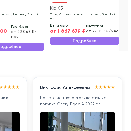
Kia K5
Ki
еская, Бензин, 2 л., 150
0 км, Автоматическая, Бензин, 2 л., 150
0 к
л.с.
л.с.
Цена авто
Цен
Платёж от
Платёж от
500
от 1 867 679 ₽
от
от 22 357 ₽/мес.
от 22 068 ₽/
мес.
Подробнее
Подробнее
★
★
★
★
★
★
★
★
★
★
Виктория Алексеевна
ыв к
Наша клиентка оставила отзыв о
покупке Chery Tiggo 4 2022 г.в.