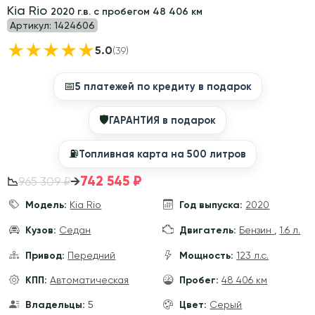
Kia Rio
2020 г.в. с пробегом 48 406 км
Артикул:
1424606
★
★
★
★
★
5.0
(39)
📅
5 платежей по кредиту в подарок
🛡
ГАРАНТИЯ в подарок
⛽️
Топливная карта на 500 литров
742 545 ₽
→
965 309 ₽
📉
Модель:
Kia Rio
Год выпуска:
2020
Кузов:
Седан
Двигатель:
Бензин
,
1.6 л.
Привод:
Передний
Мощность:
123 л.с.
КПП:
Автоматическая
Пробег:
48 406 км
Владельцы:
5
Цвет:
Серый