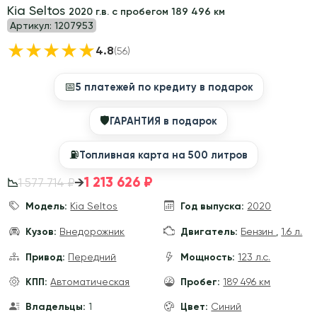
Kia Seltos
2020 г.в. с пробегом 189 496 км
Артикул:
1207953
★
★
★
★
★
4.8
(56)
📅
5 платежей по кредиту в подарок
🛡
ГАРАНТИЯ в подарок
⛽️
Топливная карта на 500 литров
1 213 626 ₽
→
1 577 714 ₽
📉
Модель:
Kia Seltos
Год выпуска:
2020
Кузов:
Внедорожник
Двигатель:
Бензин
,
1.6 л.
Привод:
Передний
Мощность:
123 л.с.
КПП:
Автоматическая
Пробег:
189 496 км
Владельцы:
1
Цвет:
Синий