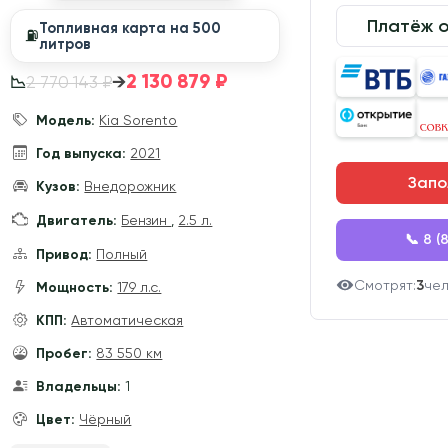
Платёж 
Топливная карта на 500
⛽️
литров
2 130 879 ₽
→
2 770 143 ₽
📉
Модель:
Kia Sorento
Год выпуска:
2021
Запо
Кузов:
Внедорожник
Двигатель:
Бензин
,
2.5 л.
📞 8 (
Привод:
Полный
Смотрят:
3
че
Мощность:
179 л.с.
КПП:
Автоматическая
Пробег:
83 550 км
Владельцы:
1
Цвет:
Чёрный