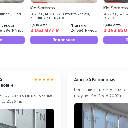
Kia Sorento
Kia Sorent
2021 г.в., 41 000 км, Автоматическая,
2022 г.в., 32 514 км, Робот, Дизель, 2.2 л.,
Бензин, 2.5 л., 179 л.с.
202 л.с.
Цена авто
Цена авто
латёж от
Платёж от
2 053 877 ₽
2 393 820
6 586 ₽/мес.
24 586 ₽/мес.
е
Подробнее
★
★
★
★
★
й
Андрей Борисович
вович
Наши клиенты оставили отз
т оставил отзыв к покупке
покупке Kia Ceed 2009 г.в.
ta 2026 г.в.