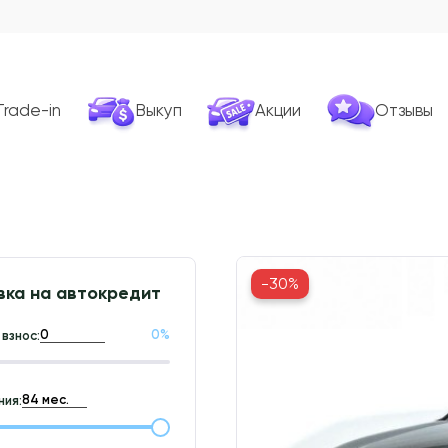
Trade-in
Выкуп
Акции
Отзывы
-30%
вка на автокредит
0
%
взнос:
ия: