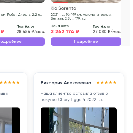
o
Kia Sorento
Ki
2021 г.в., 96 499 км, Автоматическая,
2023 г.в., 29 54
Бензин, 2.5 л., 179 л.с.
199 
Цена авто
Цен
Платёж от
Платёж от
 ₽
2 262 174 ₽
2 
28 656 ₽/мес.
27 080 ₽/мес.
Подробнее
Подробнее
★
★
★
★
★
★
★
★
★
★
Виктория Алексеевна
ыв к
Наша клиентка оставила отзыв о
покупке Chery Tiggo 4 2022 г.в.