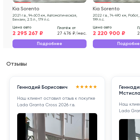
Kia Sorento
Kia Sorento
2021 г.в., 94 603 км, Автоматическая,
2022 г.в., 74 490 км, Робот, Дизель, 2.2 л.,
Бензин, 2.5 л., 179 л.с.
199 л.с.
Цена авто
Цена авто
Платёж от
П
2 295 267 ₽
2 220 900 ₽
27 476 ₽/мес.
2
Подробнее
Подробне
Отзывы
★
★
★
★
★
Геннадий Борисович
Геннади
Мстисла
Наш клиент оставил отзыв к покупке
Наш клиен
Lada Granta Cross 2026 г.в.
Lada Gran