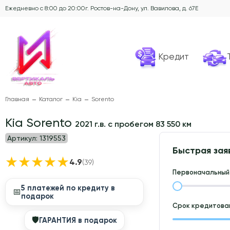
Ежедневно с 8:00 до 20:00
г. Ростов-на-Дону, ул. Вавилова, д. 67Е
Кредит
Главная
Каталог
Kia
Sorento
Kia Sorento
2021 г.в. с пробегом 83 550 км
Артикул:
1319553
Быстрая зая
★
★
★
★
★
4.9
(39)
Первоначальный 
5 платежей по кредиту в
📅
подарок
Срок кредитован
🛡
ГАРАНТИЯ в подарок