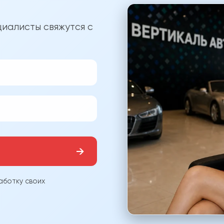
?
иалисты свяжутся с
→
аботку своих