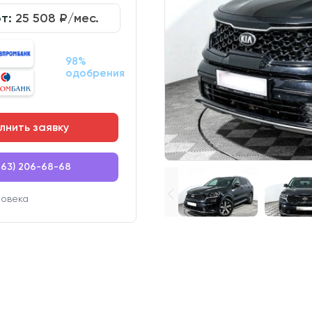
от:
25 508
₽/мес.
98%
одобрения
лнить заявку
863) 206-68-68
ловека