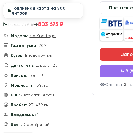
Платёж 
Топливная карта на 500
⛽️
литров
803 675 ₽
→
1 044 778 ₽
📉
Модель:
Kia Sportage
Год выпуска:
2014
Запо
Кузов:
Внедорожник
Двигатель:
Дизель
,
2 л.
📞 8 (
Привод:
Полный
Смотрят:
2
че
Мощность:
184 л.с.
КПП:
Автоматическая
Пробег:
231 439 км
Владельцы:
1
Цвет:
Серебряный