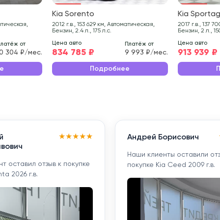
Kia Sorento
Kia Sporta
2012 г.в., 153 629 км, Автоматическая,
2017 г.в., 137 700 км, Автоматическая,
Бензин, 2.4 л., 175 л.с.
Бензин, 2 л., 15
Цена авто
Цена авто
латёж от
Платёж от
834 785 ₽
913 939 ₽
0 304 ₽/мес.
9 993 ₽/мес.
е
Подробнее
★
★
★
★
★
й
Андрей Борисович
вович
Наши клиенты оставили отз
т оставил отзыв к покупке
покупке Kia Ceed 2009 г.в.
ta 2026 г.в.