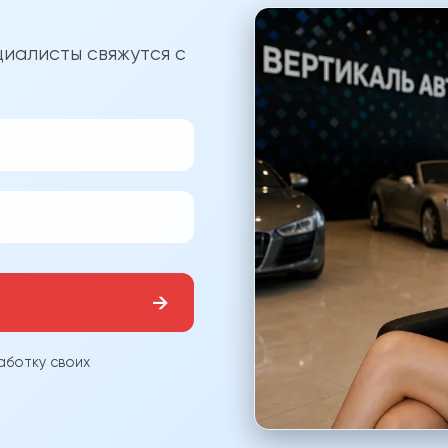
?
иалисты свяжутся с
→
аботку своих