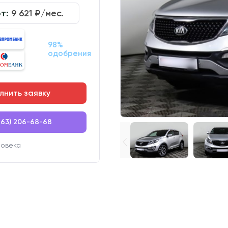
от:
9 621
₽/мес.
98%
одобрения
лнить заявку
863) 206-68-68
ловека