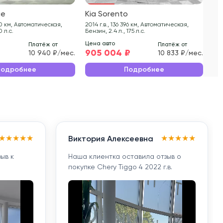
ge
Kia Sorento
Ki
2014 г.в., 136 396 км, Автоматическая,
2013 г.в., 180 
0 л.с.
Бензин, 2.4 л., 175 л.с.
Бен
Цена авто
Цен
Платёж от
Платёж от
905 004 ₽
87
10 940 ₽/мес.
10 833 ₽/мес.
Подробнее
Подробнее
★
★
★
★
★
★
★
★
★
★
Виктория Алексеевна
ыв к
Наша клиентка оставила отзыв о
покупке Chery Tiggo 4 2022 г.в.