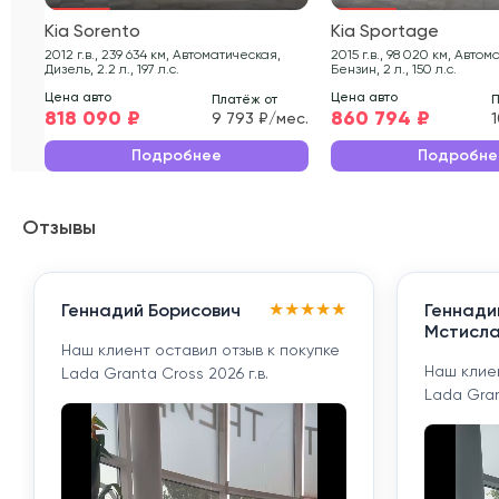
Kia Sorento
Kia Sportage
2012 г.в., 239 634 км, Автоматическая,
2015 г.в., 98 020 км, Автоматическая,
Дизель, 2.2 л., 197 л.с.
Бензин, 2 л., 150 л.с.
Цена авто
Цена авто
Платёж от
П
818 090 ₽
860 794 ₽
9 793 ₽/мес.
1
Подробнее
Подробне
Отзывы
★
★
★
★
★
Геннадий Борисович
Геннади
Мстисла
Наш клиент оставил отзыв к покупке
Наш клиен
Lada Granta Cross 2026 г.в.
Lada Gran