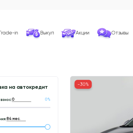
Trade-in
Выкуп
Акции
Отзывы
-30%
вка на автокредит
0
%
взнос:
ия: