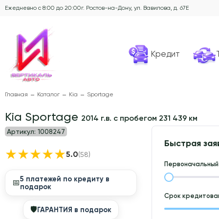
Ежедневно с 8:00 до 20:00
г. Ростов-на-Дону, ул. Вавилова, д. 67Е
Кредит
Главная
Каталог
Kia
Sportage
Kia Sportage
2014 г.в. с пробегом 231 439 км
Артикул:
1008247
Быстрая зая
★
★
★
★
★
5.0
(58)
Первоначальный 
5 платежей по кредиту в
📅
подарок
Срок кредитован
🛡
ГАРАНТИЯ в подарок