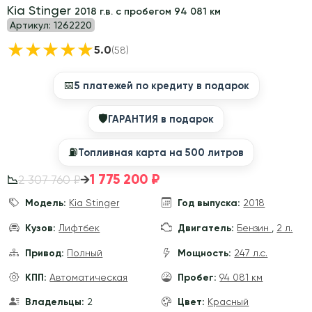
Kia Stinger
2018 г.в. с пробегом 94 081 км
Артикул:
1262220
★
★
★
★
★
5.0
(58)
📅
5 платежей по кредиту в подарок
🛡
ГАРАНТИЯ в подарок
⛽️
Топливная карта на 500 литров
1 775 200 ₽
→
2 307 760 ₽
📉
Модель:
Kia Stinger
Год выпуска:
2018
Кузов:
Лифтбек
Двигатель:
Бензин
,
2 л.
Привод:
Полный
Мощность:
247 л.с.
КПП:
Автоматическая
Пробег:
94 081 км
Владельцы:
2
Цвет:
Красный