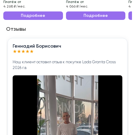
Платёж от
Платёж от
Пла
проверено нашими специалистами.
4 268 ₽/мес.
4 066 ₽/мес.
4 3
Эксплуатационные характеристики данного
Подробнее
Подробнее
автомобиля делают его идеальным выбором для
Отзывы
ежедневных поездок по городу и длительных
путешествий.
Геннадий Борисович
Приобретая LADA (ВАЗ) Kalina 2016 года , вы
★
★
★
★
★
получаете надёжного помощника для решения
Наш клиент оставил отзыв к покупке Lada Granta Cross
повседневных задач.
2026 г.в.