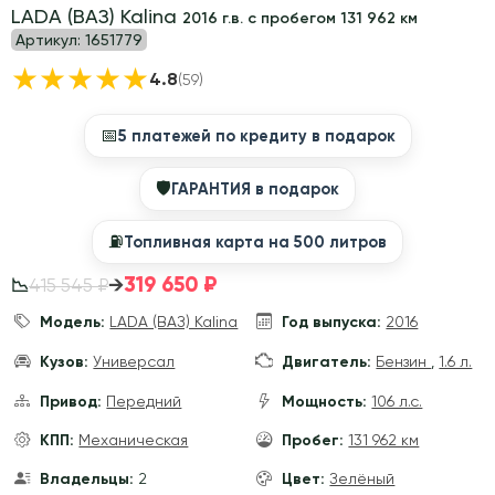
LADA (ВАЗ) Kalina
2016 г.в. с пробегом 131 962 км
Артикул:
1651779
★
★
★
★
★
4.8
(59)
📅
5 платежей по кредиту в подарок
🛡
ГАРАНТИЯ в подарок
⛽️
Топливная карта на 500 литров
319 650 ₽
→
415 545 ₽
📉
Модель:
LADA (ВАЗ) Kalina
Год выпуска:
2016
Кузов:
Универсал
Двигатель:
Бензин
,
1.6 л.
Привод:
Передний
Мощность:
106 л.с.
КПП:
Механическая
Пробег:
131 962 км
Владельцы:
2
Цвет:
Зелёный