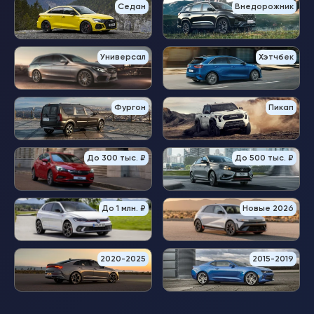
Седан
Внедорожник
Универсал
Хэтчбек
Фургон
Пикап
До 300 тыс. ₽
До 500 тыс. ₽
До 1 млн. ₽
Новые 2026
2020-2025
2015-2019