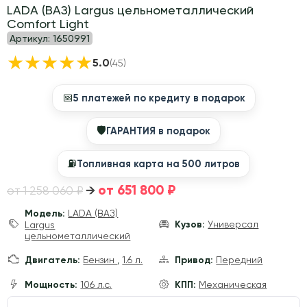
LADA (ВАЗ) Largus цельнометаллический
Comfort Light
Артикул:
1650991
★
★
★
★
★
5.0
(45)
📅
5 платежей по кредиту в подарок
🛡
ГАРАНТИЯ в подарок
⛽️
Топливная карта на 500 литров
от 651 800 ₽
→
от 1 258 060 ₽
Модель:
LADA (ВАЗ)
Кузов:
Универсал
Largus
цельнометаллический
Двигатель:
Бензин
,
1.6 л.
Привод:
Передний
Мощность:
106 л.с.
КПП:
Механическая