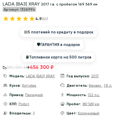
LADA (ВАЗ) XRAY
2017 г.в. с пробегом 169 569 км
Артикул:
1326994
★
★
★
★
★
4.9
(60)
📅
5 платежей по кредиту в подарок
🛡
ГАРАНТИЯ в подарок
⛽️
Топливная карта на 500 литров
454 300 ₽
→
590 590 ₽
📉
Модель:
LADA (ВАЗ) XRAY
Год выпуска:
2017
Кузов:
Хэтчбек
Двигатель:
Бензин
,
1.8 л.
Привод:
Передний
Мощность:
122 л.с.
КПП:
Робот
Пробег:
169 569 км
Владельцы:
2
Цвет:
Коричневый