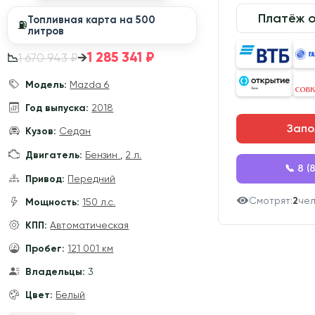
Платёж 
Топливная карта на 500
⛽️
литров
1 285 341 ₽
→
1 670 943 ₽
📉
Модель:
Mazda 6
Год выпуска:
2018
Запо
Кузов:
Седан
Двигатель:
Бензин
,
2 л.
📞 8 (
Привод:
Передний
Смотрят:
2
че
Мощность:
150 л.с.
КПП:
Автоматическая
Пробег:
121 001 км
Владельцы:
3
Цвет:
Белый