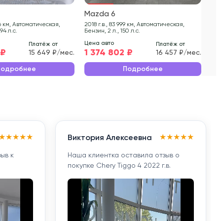
Mazda 6
Ma
2018 г.в., 83 999 км, Автоматическая,
2018 г.в., 100 
194 л.с.
Бензин, 2 л., 150 л.с.
Бен
Цена авто
Цен
Платёж от
Платёж от
 ₽
1 374 802 ₽
1 
15 649 ₽/мес.
16 457 ₽/мес.
Подробнее
Подробнее
★
★
★
★
★
★
★
★
★
★
Виктория Алексеевна
ыв к
Наша клиентка оставила отзыв о
покупке Chery Tiggo 4 2022 г.в.