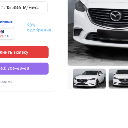
от:
15 386
₽/мес.
98%
одобрения
лнить заявку
863) 206-68-68
ловека