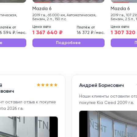
Mazda 6
Mazda 6
2019 г.в., 65 000 км, Автоматическая,
2019 г.в., 107 216 км, Автоматическая,
Бензин, 2 л., 150 л.с.
Бензин, 2.5 л., 
Цена авто
Цена авто
латёж от
Платёж от
1 367 640 ₽
1 307 320
6 594 ₽/мес.
16 372 ₽/мес.
е
Подробнее
★
★
★
★
★
й
Андрей Борисович
вович
Наши клиенты оставили отз
т оставил отзыв к покупке
покупке Kia Ceed 2009 г.в.
ta 2026 г.в.