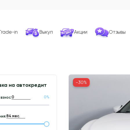
Trade-in
Выкуп
Акции
Отзывы
-30%
вка на автокредит
0
%
взнос:
ия: