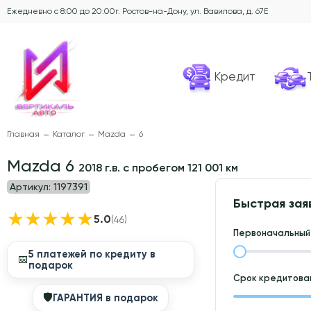
Ежедневно с 8:00 до 20:00
г. Ростов-на-Дону, ул. Вавилова, д. 67Е
Кредит
Главная
Каталог
Mazda
6
Mazda 6
2018 г.в. с пробегом 121 001 км
Артикул:
1197391
Быстрая зая
★
★
★
★
★
5.0
(46)
Первоначальный 
5 платежей по кредиту в
📅
подарок
Срок кредитован
🛡
ГАРАНТИЯ в подарок