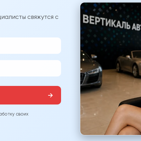
?
иалисты свяжутся с
→
аботку своих