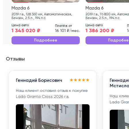
Mazda 6
Mazda 6
2019 г.в., 128 360 км, Автоматическая,
2019 г.в., 76 800 км, Автоматическая,
Бензин, 2.5 л., 194 л.с.
Бензин, 2.5 л., 194 л.с.
Цена авто
Цена авто
Платёж от
П
1 345 020 ₽
1 386 200 ₽
16 101 ₽/мес.
1
Подробнее
Подробне
Отзывы
★
★
★
★
★
Геннадий Борисович
Геннади
Мстисла
Наш клиент оставил отзыв к покупке
Наш клиен
Lada Granta Cross 2026 г.в.
Lada Gran