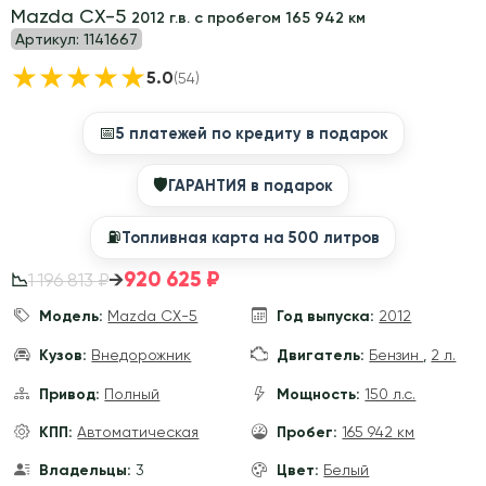
Mazda CX-5
2012 г.в. с пробегом 165 942 км
Артикул:
1141667
★
★
★
★
★
5.0
(54)
📅
5 платежей по кредиту в подарок
🛡
ГАРАНТИЯ в подарок
⛽️
Топливная карта на 500 литров
920 625 ₽
→
1 196 813 ₽
📉
Модель:
Mazda CX-5
Год выпуска:
2012
Кузов:
Внедорожник
Двигатель:
Бензин
,
2 л.
Привод:
Полный
Мощность:
150 л.с.
КПП:
Автоматическая
Пробег:
165 942 км
Владельцы:
3
Цвет:
Белый