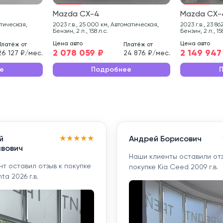
Mazda CX-4
Mazda CX-
2023 г.в., 25 000 км, Автоматическая,
2023 г.в., 23 862 км, Автоматическая,
Бензин, 2 л., 158 л.с.
Бензин, 2 л., 15
Цена авто
Цена авто
Платёж от
Платёж от
2 078 059 ₽
2 149 947
26 127 ₽/мес.
24 876 ₽/мес.
е
Подробнее
★
★
★
★
★
й
Андрей Борисович
вович
Наши клиенты оставили отз
т оставил отзыв к покупке
покупке Kia Ceed 2009 г.в.
ta 2026 г.в.