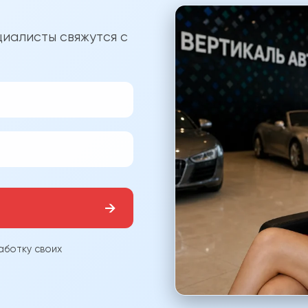
?
иалисты свяжутся с
→
аботку своих