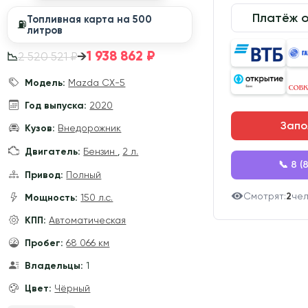
Платёж 
Топливная карта на 500
⛽️
литров
1 938 862 ₽
→
2 520 521 ₽
📉
Модель:
Mazda CX-5
Год выпуска:
2020
Запо
Кузов:
Внедорожник
Двигатель:
Бензин
,
2 л.
📞 8 (
Привод:
Полный
Смотрят:
2
че
Мощность:
150 л.с.
КПП:
Автоматическая
Пробег:
68 066 км
Владельцы:
1
Цвет:
Чёрный