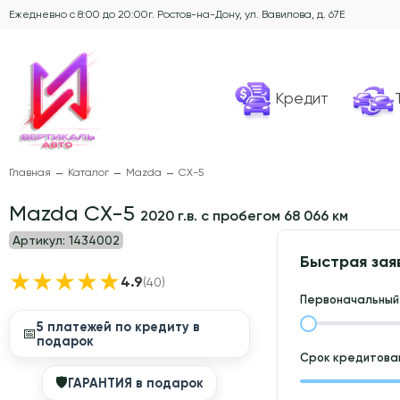
Ежедневно с 8:00 до 20:00
г. Ростов-на-Дону, ул. Вавилова, д. 67Е
Кредит
Главная
Каталог
Mazda
CX-5
Mazda CX-5
2020 г.в. с пробегом 68 066 км
Артикул:
1434002
Быстрая зая
★
★
★
★
★
4.9
(40)
Первоначальный 
5 платежей по кредиту в
📅
подарок
Срок кредитован
🛡
ГАРАНТИЯ в подарок