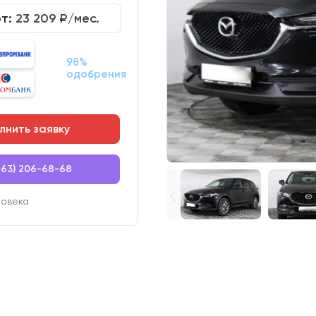
от:
23 209
₽/мес.
98%
одобрения
лнить заявку
863) 206-68-68
ловека