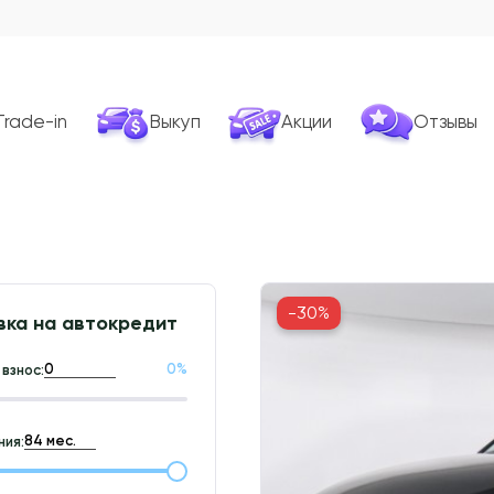
Trade-in
Выкуп
Акции
Отзывы
-30%
вка на автокредит
0
%
взнос:
ия: