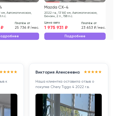
4
Mazda CX-4
Ma
2022 г.в., 13 160 км, Автоматическая,
2020 г.в., 63
8 л.с.
Бензин, 2 л., 158 л.с.
Бен
Цена авто
Цен
Платёж от
Платёж от
 ₽
1 975 931 ₽
1 
25 736 ₽/мес.
23 653 ₽/мес.
Подробнее
Подробнее
★
★
★
★
★
★
★
★
★
★
Виктория Алексеевна
ыв к
Наша клиентка оставила отзыв о
покупке Chery Tiggo 4 2022 г.в.