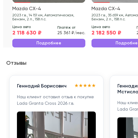
Mazda CX-4
Mazda CX-4
2023 г.в., 14 151 км, Автоматическая,
2023 г.в., 35 659 км, Автоматическая,
Бензин, 2 л., 158 л.с.
Бензин, 2 л., 158 л.с.
Цена авто
Цена авто
Платёж от
2 118 630 ₽
2 182 550 ₽
25 361 ₽/мес.
Подробнее
Подробне
Отзывы
★
★
★
★
★
Геннадий Борисович
Геннади
Мстисла
Наш клиент оставил отзыв к покупке
Наш клиен
Lada Granta Cross 2026 г.в.
Lada Gran