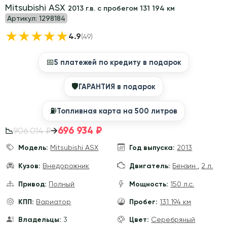
Mitsubishi ASX
2013 г.в. с пробегом 131 194 км
Артикул:
1298184
★
★
★
★
★
4.9
(49)
📅
5 платежей по кредиту в подарок
🛡
ГАРАНТИЯ в подарок
⛽️
Топливная карта на 500 литров
696 934 ₽
→
906 014 ₽
📉
Модель:
Mitsubishi ASX
Год выпуска:
2013
Кузов:
Внедорожник
Двигатель:
Бензин
,
2 л.
Привод:
Полный
Мощность:
150 л.с.
КПП:
Вариатор
Пробег:
131 194 км
Владельцы:
3
Цвет:
Серебряный