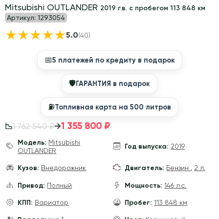
Mitsubishi OUTLANDER
2019 г.в. с пробегом 113 848 км
Артикул:
1293054
★
★
★
★
★
5.0
(40)
📅
5 платежей по кредиту в подарок
🛡
ГАРАНТИЯ в подарок
⛽️
Топливная карта на 500 литров
1 355 800 ₽
→
1 762 540 ₽
📉
Модель:
Mitsubishi
Год выпуска:
2019
OUTLANDER
Кузов:
Внедорожник
Двигатель:
Бензин
,
2 л.
Привод:
Полный
Мощность:
146 л.с.
КПП:
Вариатор
Пробег:
113 848 км