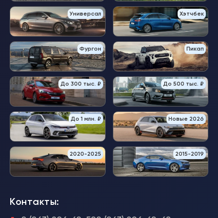
Универсал
Хэтчбек
Фургон
Пикап
До 300 тыс. ₽
До 500 тыс. ₽
До 1 млн. ₽
Новые 2026
2020-2025
2015-2019
Контакты: