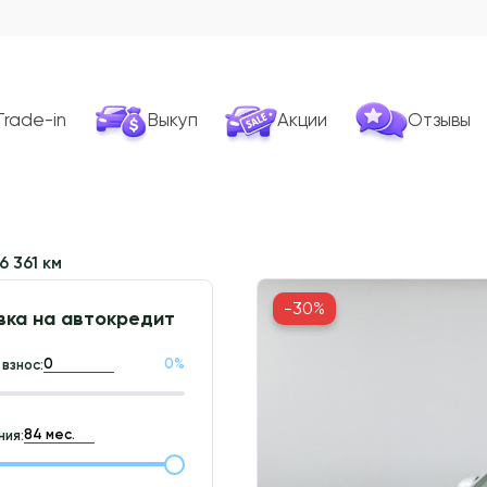
Trade-in
Выкуп
Акции
Отзывы
6 361 км
-30%
вка на автокредит
0
%
взнос:
ия: