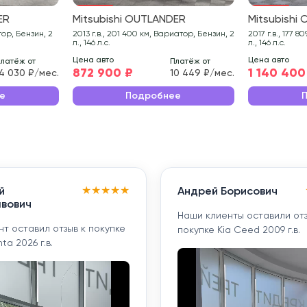
ER
Mitsubishi OUTLANDER
Mitsubishi
2013 г.в., 201 400 км, Вариатор, Бензин, 2
2017 г.в., 177 809 км, Вариатор, Бензин, 2
л., 146 л.с.
л., 146 л.с.
Цена авто
Цена авто
латёж от
Платёж от
872 900 ₽
1 140 400
4 030 ₽/мес.
10 449 ₽/мес.
е
Подробнее
★
★
★
★
★
й
Андрей Борисович
вович
Наши клиенты оставили отз
т оставил отзыв к покупке
покупке Kia Ceed 2009 г.в.
ta 2026 г.в.