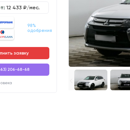
от:
12 433
₽/мес.
98%
одобрения
лнить заявку
863) 206-68-68
ловека