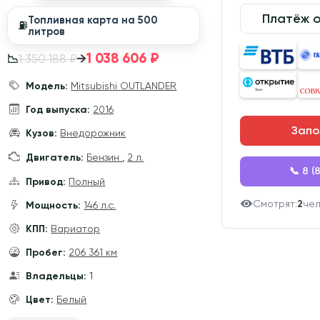
Платёж 
Топливная карта на 500
⛽️
литров
1 038 606 ₽
→
1 350 188 ₽
📉
Модель:
Mitsubishi OUTLANDER
Год выпуска:
2016
Запо
Кузов:
Внедорожник
Двигатель:
Бензин
,
2 л.
📞 8 (
Привод:
Полный
Смотрят:
2
че
Мощность:
146 л.с.
КПП:
Вариатор
Пробег:
206 361 км
Владельцы:
1
Цвет:
Белый