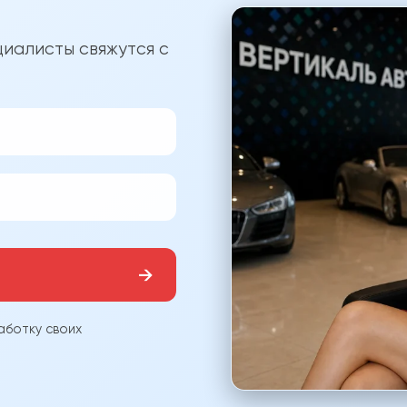
?
иалисты свяжутся с
→
аботку своих