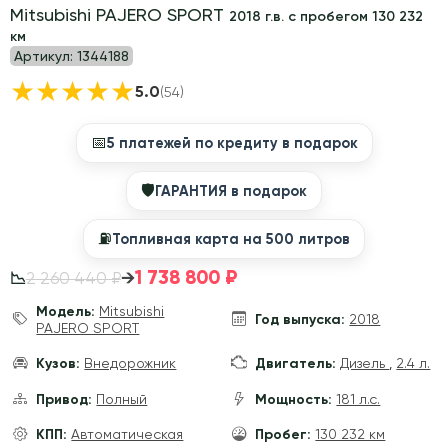
Mitsubishi PAJERO SPORT
2018 г.в. с пробегом 130 232
км
Артикул:
1344188
★
★
★
★
★
5.0
(54)
📅
5 платежей по кредиту в подарок
🛡
ГАРАНТИЯ в подарок
⛽️
Топливная карта на 500 литров
1 738 800 ₽
→
2 260 440 ₽
📉
Модель:
Mitsubishi
Год выпуска:
2018
PAJERO SPORT
Кузов:
Внедорожник
Двигатель:
Дизель
,
2.4 л.
Привод:
Полный
Мощность:
181 л.с.
КПП:
Автоматическая
Пробег:
130 232 км