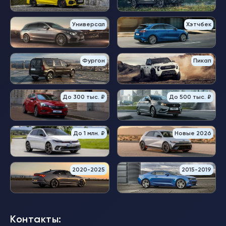
Универсал
Хэтчбек
Фургон
Пикап
До 300 тыс. ₽
До 500 тыс. ₽
До 1 млн. ₽
Новые 2026
2020-2025
2015-2019
Контакты: