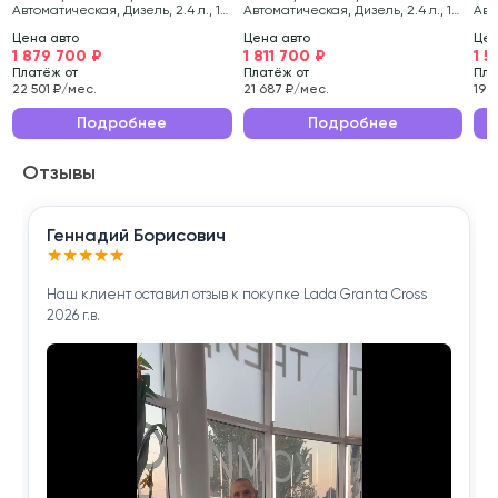
Автоматическая, Дизель, 2.4 л., 181
Автоматическая, Дизель, 2.4 л., 181
Авт
стильном коричневом цвете.
л.с.
л.с.
л.с.
Цена авто
Цена авто
Цен
1 879 700 ₽
1 811 700 ₽
1 
Состояние транспортного средства тщательно
Платёж от
Платёж от
Пла
проверено нашими специалистами.
22 501 ₽/мес.
21 687 ₽/мес.
19 
Эксплуатационные характеристики данного
Подробнее
Подробнее
автомобиля делают его идеальным выбором для
Отзывы
ежедневных поездок по городу и длительных
путешествий.
Геннадий Борисович
Приобретая Mitsubishi PAJERO SPORT 2018 года , вы
★
★
★
★
★
получаете надёжного помощника для решения
Наш клиент оставил отзыв к покупке Lada Granta Cross
повседневных задач.
2026 г.в.