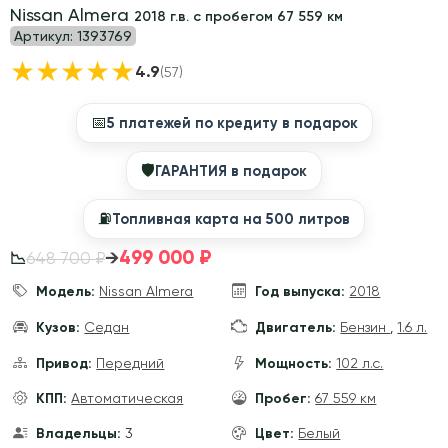
Nissan Almera
2018 г.в. с пробегом 67 559 км
Артикул:
1393769
★
★
★
★
★
4.9
(57)
📅
5 платежей по кредиту в подарок
🛡
ГАРАНТИЯ в подарок
⛽️
Топливная карта на 500 литров
499 000 ₽
→
648 700 ₽
📉
Модель:
Nissan Almera
Год выпуска:
2018
Кузов:
Седан
Двигатель:
Бензин
,
1.6 л.
Привод:
Передний
Мощность:
102 л.с.
КПП:
Автоматическая
Пробег:
67 559 км
Владельцы:
3
Цвет:
Белый