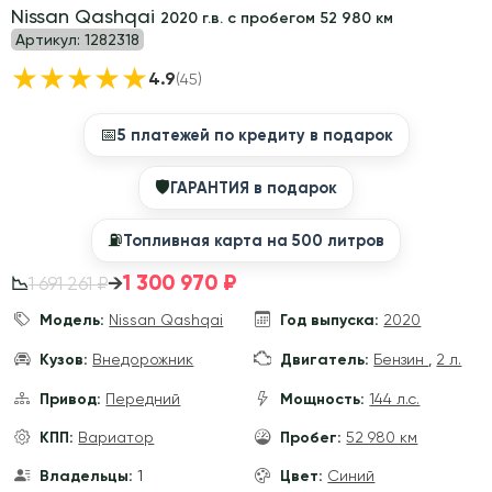
Nissan Qashqai
2020 г.в. с пробегом 52 980 км
Артикул:
1282318
★
★
★
★
★
4.9
(45)
📅
5 платежей по кредиту в подарок
🛡
ГАРАНТИЯ в подарок
⛽️
Топливная карта на 500 литров
1 300 970 ₽
→
1 691 261 ₽
📉
Модель:
Nissan Qashqai
Год выпуска:
2020
Кузов:
Внедорожник
Двигатель:
Бензин
,
2 л.
Привод:
Передний
Мощность:
144 л.с.
КПП:
Вариатор
Пробег:
52 980 км
Владельцы:
1
Цвет:
Синий