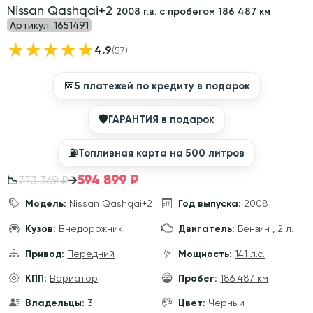
Nissan Qashqai+2
2008 г.в. с пробегом 186 487 км
Артикул:
1651491
★
★
★
★
★
4.9
(57)
📅
5 платежей по кредиту в подарок
🛡
ГАРАНТИЯ в подарок
⛽️
Топливная карта на 500 литров
594 899 ₽
→
773 369 ₽
📉
Модель:
Nissan Qashqai+2
Год выпуска:
2008
Кузов:
Внедорожник
Двигатель:
Бензин
,
2 л.
Привод:
Передний
Мощность:
141 л.с.
КПП:
Вариатор
Пробег:
186 487 км
Владельцы:
3
Цвет:
Чёрный