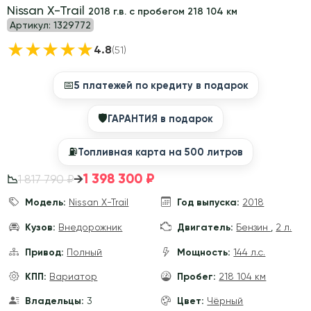
Nissan X-Trail
2018 г.в. с пробегом 218 104 км
Артикул:
1329772
★
★
★
★
★
4.8
(51)
📅
5 платежей по кредиту в подарок
🛡
ГАРАНТИЯ в подарок
⛽️
Топливная карта на 500 литров
1 398 300 ₽
→
1 817 790 ₽
📉
Модель:
Nissan X-Trail
Год выпуска:
2018
Кузов:
Внедорожник
Двигатель:
Бензин
,
2 л.
Привод:
Полный
Мощность:
144 л.с.
КПП:
Вариатор
Пробег:
218 104 км
Владельцы:
3
Цвет:
Чёрный