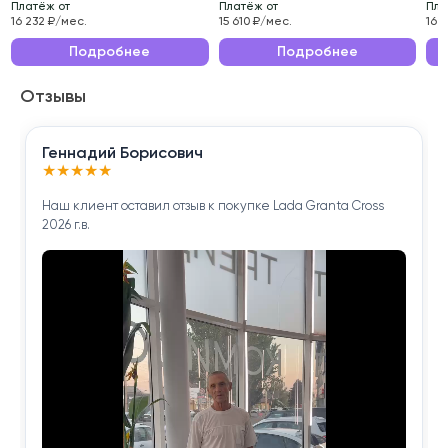
Платёж от
Платёж от
Пла
Эксплуатационные характеристики данного
16 232 ₽/мес.
15 610 ₽/мес.
16 
автомобиля делают его идеальным выбором для
Подробнее
Подробнее
ежедневных поездок по городу и длительных
Отзывы
путешествий.
Приобретая Nissan X-Trail 2018 года , вы получаете
Геннадий Борисович
надёжного помощника для решения повседневных
★
★
★
★
★
задач.
Наш клиент оставил отзыв к покупке Lada Granta Cross
2026 г.в.