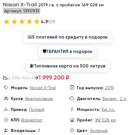
Nissan X-Trail
2019 г.в. с пробегом 169 028 км
Артикул:
1390931
★
★
★
★
★
4.9
(59)
📅
5 платежей по кредиту в подарок
🛡
ГАРАНТИЯ в подарок
⛽️
Топливная карта на 500 литров
1 999 200 ₽
→
2 598 960 ₽
📉
Модель:
Nissan X-Trail
Год выпуска:
2019
Кузов:
Внедорожник
Двигатель:
Бензин
,
2 л.
Привод:
Полный
Мощность:
144 л.с.
КПП:
Вариатор
Пробег:
169 028 км
Владельцы:
3
Цвет:
Зелёный