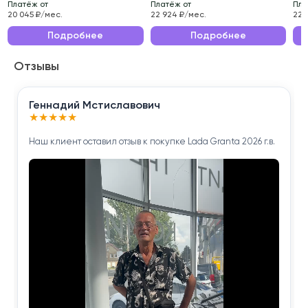
Платёж от
Платёж от
Пла
Эксплуатационные характеристики данного
20 045 ₽/мес.
22 924 ₽/мес.
22 
автомобиля делают его идеальным выбором для
Подробнее
Подробнее
ежедневных поездок по городу и длительных
Отзывы
путешествий.
Приобретая Nissan X-Trail 2019 года , вы получаете
Геннадий Мстиславович
надёжного помощника для решения повседневных
★
★
★
★
★
задач.
Наш клиент оставил отзыв к покупке Lada Granta 2026 г.в.