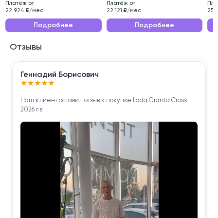
Платёж от
Платёж от
Пла
Эксплуатационные характеристики данного
22 924 ₽/мес.
22 121 ₽/мес.
25 
автомобиля делают его идеальным выбором для
Подробнее
Подробнее
ежедневных поездок по городу и длительных
Отзывы
путешествий.
Приобретая Nissan X-Trail 2021 года , вы получаете
Геннадий Борисович
надёжного помощника для решения повседневных
★
★
★
★
★
задач.
Наш клиент оставил отзыв к покупке Lada Granta Cross
2026 г.в.