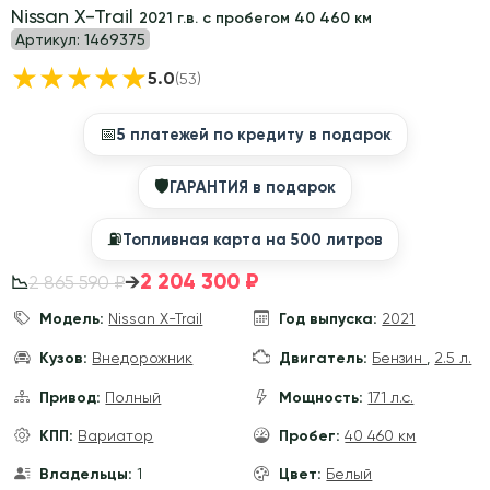
Nissan X-Trail
2021 г.в. с пробегом 40 460 км
Артикул:
1469375
★
★
★
★
★
5.0
(53)
📅
5 платежей по кредиту в подарок
🛡
ГАРАНТИЯ в подарок
⛽️
Топливная карта на 500 литров
2 204 300 ₽
→
2 865 590 ₽
📉
Модель:
Nissan X-Trail
Год выпуска:
2021
Кузов:
Внедорожник
Двигатель:
Бензин
,
2.5 л.
Привод:
Полный
Мощность:
171 л.с.
КПП:
Вариатор
Пробег:
40 460 км
Владельцы:
1
Цвет:
Белый