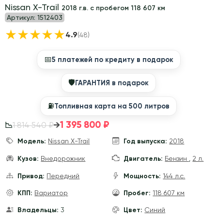
Nissan X-Trail
2018 г.в. с пробегом 118 607 км
Артикул:
1512403
★
★
★
★
★
4.9
(48)
📅
5 платежей по кредиту в подарок
🛡
ГАРАНТИЯ в подарок
⛽️
Топливная карта на 500 литров
1 395 800 ₽
→
1 814 540 ₽
📉
Модель:
Nissan X-Trail
Год выпуска:
2018
Кузов:
Внедорожник
Двигатель:
Бензин
,
2 л.
Привод:
Передний
Мощность:
144 л.с.
КПП:
Вариатор
Пробег:
118 607 км
Владельцы:
3
Цвет:
Синий