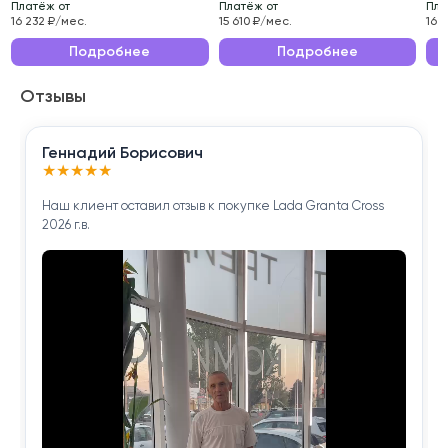
Платёж от
Платёж от
Пла
Эксплуатационные характеристики данного
16 232 ₽/мес.
15 610 ₽/мес.
16 
автомобиля делают его идеальным выбором для
Подробнее
Подробнее
ежедневных поездок по городу и длительных
Отзывы
путешествий.
Приобретая Nissan X-Trail 2018 года , вы получаете
Геннадий Борисович
надёжного помощника для решения повседневных
★
★
★
★
★
задач.
Наш клиент оставил отзыв к покупке Lada Granta Cross
2026 г.в.