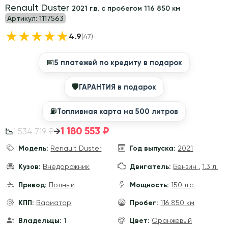
Renault Duster
2021 г.в. с пробегом 116 850 км
Артикул:
1117563
★
★
★
★
★
4.9
(47)
📅
5 платежей по кредиту в подарок
🛡
ГАРАНТИЯ в подарок
⛽️
Топливная карта на 500 литров
1 180 553 ₽
→
1 534 719 ₽
📉
Модель:
Renault Duster
Год выпуска:
2021
Кузов:
Внедорожник
Двигатель:
Бензин
,
1.3 л.
Привод:
Полный
Мощность:
150 л.с.
КПП:
Вариатор
Пробег:
116 850 км
Владельцы:
1
Цвет:
Оранжевый