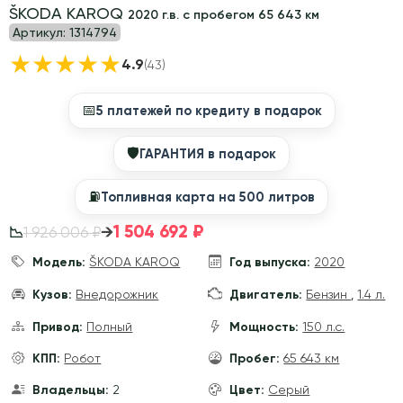
ŠKODA KAROQ
2020 г.в. с пробегом 65 643 км
Артикул:
1314794
★
★
★
★
★
4.9
(43)
📅
5 платежей по кредиту в подарок
🛡
ГАРАНТИЯ в подарок
⛽️
Топливная карта на 500 литров
1 504 692 ₽
→
1 926 006 ₽
📉
Модель:
ŠKODA KAROQ
Год выпуска:
2020
Кузов:
Внедорожник
Двигатель:
Бензин
,
1.4 л.
Привод:
Полный
Мощность:
150 л.с.
КПП:
Робот
Пробег:
65 643 км
Владельцы:
2
Цвет:
Серый