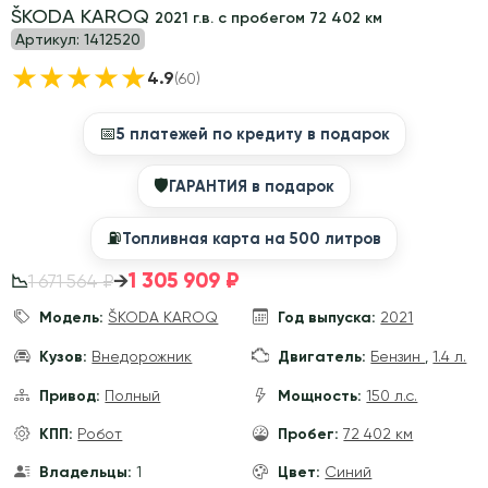
ŠKODA KAROQ
2021 г.в. с пробегом 72 402 км
Артикул:
1412520
★
★
★
★
★
4.9
(60)
📅
5 платежей по кредиту в подарок
🛡
ГАРАНТИЯ в подарок
⛽️
Топливная карта на 500 литров
1 305 909 ₽
→
1 671 564 ₽
📉
Модель:
ŠKODA KAROQ
Год выпуска:
2021
Кузов:
Внедорожник
Двигатель:
Бензин
,
1.4 л.
Привод:
Полный
Мощность:
150 л.с.
КПП:
Робот
Пробег:
72 402 км
Владельцы:
1
Цвет:
Синий