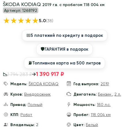
ŠKODA KODIAQ
2019 г.в. с пробегом 118 004 км
Артикул:
1268192
★
★
★
★
★
5.0
(38)
📅
5 платежей по кредиту в подарок
🛡
ГАРАНТИЯ в подарок
⛽️
Топливная карта на 500 литров
1 390 917 ₽
→
1 794 283 ₽
📉
Модель:
ŠKODA KODIAQ
Год выпуска:
2019
Кузов:
Внедорожник
Двигатель:
Бензин
,
2 л.
Привод:
Полный
Мощность:
180 л.с.
КПП:
Робот
Пробег:
118 004 км
Владельцы:
2
Цвет:
Белый