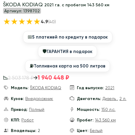
ŠKODA KODIAQ
2021 г.в. с пробегом 143 560 км
Артикул:
1398702
★
★
★
★
★
4.9
(40)
📅
5 платежей по кредиту в подарок
🛡
ГАРАНТИЯ в подарок
⛽️
Топливная карта на 500 литров
1 940 448 ₽
→
2 503 178 ₽
📉
Модель:
ŠKODA KODIAQ
Год выпуска:
2021
Кузов:
Внедорожник
Двигатель:
Дизель
,
2 л.
Привод:
Полный
Мощность:
150 л.с.
КПП:
Робот
Пробег:
143 560 км
Владельцы:
2
Цвет:
Белый