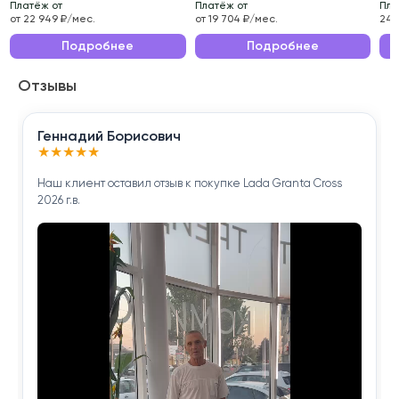
Платёж от
Платёж от
Пла
проверено нашими специалистами.
от 22 949 ₽/мес.
от 19 704 ₽/мес.
24 
Эксплуатационные характеристики данного
Подробнее
Подробнее
автомобиля делают его идеальным выбором для
Отзывы
ежедневных поездок по городу и длительных
путешествий.
Геннадий Борисович
Приобретая ŠKODA KODIAQ 2021 года , вы
★
★
★
★
★
получаете надёжного помощника для решения
Наш клиент оставил отзыв к покупке Lada Granta Cross
повседневных задач.
2026 г.в.