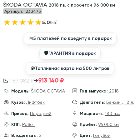
ŠKODA OCTAVIA
2018 г.в. с пробегом 96 000 км
Артикул:
1233473
★
★
★
★
★
5.0
(54)
📅
5 платежей по кредиту в подарок
🛡
ГАРАНТИЯ в подарок
⛽️
Топливная карта на 500 литров
913 140 ₽
→
1 187 082 ₽
📉
Модель:
ŠKODA OCTAVIA
Год выпуска:
2018
Кузов:
Лифтбек
Двигатель:
Бензин
,
1.8 л.
Привод:
Передний
Мощность:
180 л.с.
КПП:
Робот
Пробег:
96 000 км
Владельцы:
2
Цвет:
Голубой