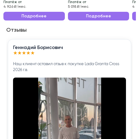
Платёж от
Платёж от
Пла
Эксплуатационные характеристики данного
4 926 ₽/мес.
5 018 ₽/мес.
4 6
автомобиля делают его идеальным выбором для
Подробнее
Подробнее
ежедневных поездок по городу и длительных
Отзывы
путешествий.
Приобретая ŠKODA RAPID 2014 года , вы получаете
Геннадий Борисович
надёжного помощника для решения повседневных
★
★
★
★
★
задач.
Наш клиент оставил отзыв к покупке Lada Granta Cross
2026 г.в.