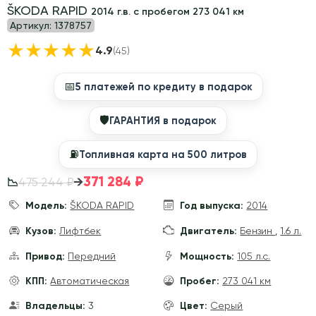
ŠKODA RAPID
2014 г.в. с пробегом 273 041 км
Артикул:
1378757
★
★
★
★
★
4.9
(45)
📅
5 платежей по кредиту в подарок
🛡
ГАРАНТИЯ в подарок
⛽️
Топливная карта на 500 литров
371 284 ₽
→
475 244 ₽
📉
Модель:
ŠKODA RAPID
Год выпуска:
2014
Кузов:
Лифтбек
Двигатель:
Бензин
,
1.6 л.
Привод:
Передний
Мощность:
105 л.с.
КПП:
Автоматическая
Пробег:
273 041 км
Владельцы:
3
Цвет:
Серый