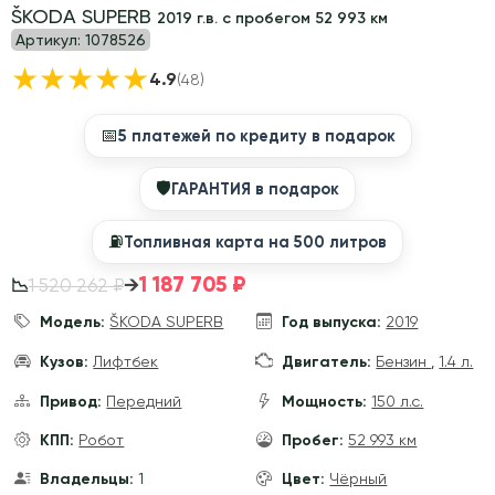
ŠKODA SUPERB
2019 г.в. с пробегом 52 993 км
Артикул:
1078526
★
★
★
★
★
4.9
(48)
📅
5 платежей по кредиту в подарок
🛡
ГАРАНТИЯ в подарок
⛽️
Топливная карта на 500 литров
1 187 705 ₽
→
1 520 262 ₽
📉
Модель:
ŠKODA SUPERB
Год выпуска:
2019
Кузов:
Лифтбек
Двигатель:
Бензин
,
1.4 л.
Привод:
Передний
Мощность:
150 л.с.
КПП:
Робот
Пробег:
52 993 км
Владельцы:
1
Цвет:
Чёрный