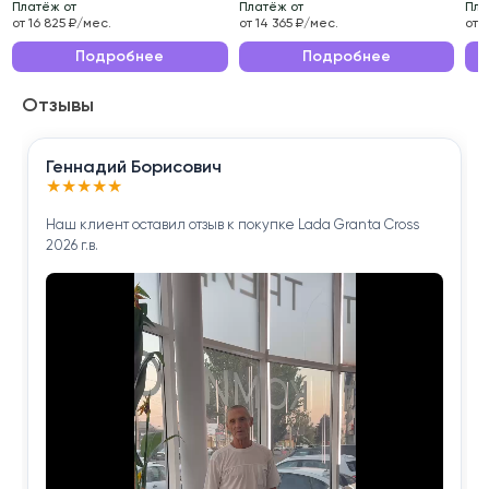
Платёж от
Платёж от
Пла
Эксплуатационные характеристики данного
от 16 825 ₽/мес.
от 14 365 ₽/мес.
от 
автомобиля делают его идеальным выбором для
Подробнее
Подробнее
ежедневных поездок по городу и длительных
Отзывы
путешествий.
Приобретая ŠKODA SUPERB 2019 года , вы получаете
Геннадий Борисович
надёжного помощника для решения повседневных
★
★
★
★
★
задач.
Наш клиент оставил отзыв к покупке Lada Granta Cross
2026 г.в.