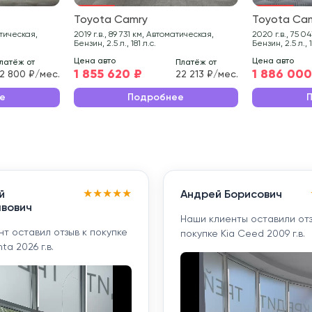
Toyota Camry
Toyota Ca
2019 г.в., 89 731 км, Автоматическая,
2020 г.в., 75 043 км, Автоматическая,
Бензин, 2.5 л., 181 л.с.
Бензин, 2.5 л., 1
Цена авто
Цена авто
латёж от
Платёж от
1 855 620 ₽
1 886 000
2 800 ₽/мес.
22 213 ₽/мес.
е
Подробнее
★
★
★
★
★
й
Андрей Борисович
вович
Наши клиенты оставили отз
т оставил отзыв к покупке
покупке Kia Ceed 2009 г.в.
ta 2026 г.в.