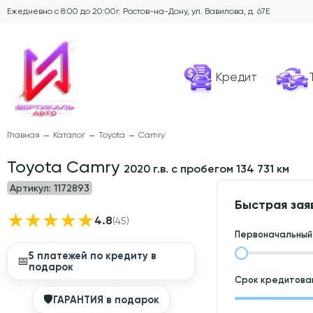
Ежедневно с 8:00 до 20:00
г. Ростов-на-Дону, ул. Вавилова, д. 67Е
Кредит
Главная
Каталог
Toyota
Camry
Toyota Camry
2020 г.в. с пробегом 134 731 км
Артикул:
1172893
Быстрая зая
★
★
★
★
★
4.8
(45)
Первоначальный 
5 платежей по кредиту в
📅
подарок
Срок кредитован
🛡
ГАРАНТИЯ в подарок