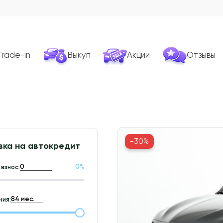
Trade-in
Выкуп
Акции
Отзывы
-30%
вка на автокредит
0
%
взнос:
ия: