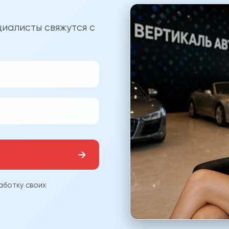
?
иалисты свяжутся с
→
аботку своих