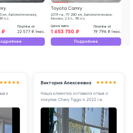
mry
Toyota Camry
To
2019 г.в., 117 280 км, Автоматическая,
2021 г.в., 70 
81 л.с.
Бензин, 2.5 л., 181 л.с.
Бен
Цена авто
Цен
Платёж от
Платёж от
 ₽
1 653 750 ₽
2 
22 577 ₽/мес.
19 796 ₽/мес.
Подробнее
Подробнее
★
★
★
★
★
★
★
★
★
★
Виктория Алексеевна
ыв к
Наша клиентка оставила отзыв о
покупке Chery Tiggo 4 2022 г.в.