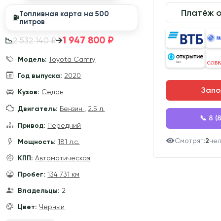
Платёж 
Топливная карта на 500
⛽️
литров
1 947 800 ₽
→
2 532 140 ₽
📉
Модель:
Toyota Camry
Год выпуска:
2020
Запо
Кузов:
Седан
Двигатель:
Бензин
,
2.5 л.
📞 8 (
Привод:
Передний
Смотрят:
2
че
Мощность:
181 л.с.
КПП:
Автоматическая
Пробег:
134 731 км
Владельцы:
2
Цвет:
Чёрный