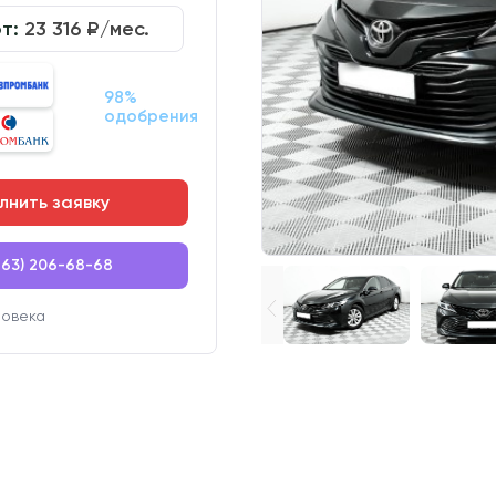
от:
23 316
₽/мес.
98%
одобрения
лнить заявку
863) 206-68-68
ловека