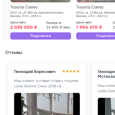
Toyota Camry
Toyota Camry
2021 г.в., 67 300 км, Автоматическая,
2022 г.в., 12 814 км, Автоматическая,
Бензин, 3.5 л., 249 л.с.
Бензин, 2.5 л., 206 л.с.
Цена авто
Цена авто
Платёж от
П
2 055 000 ₽
1 904 670 ₽
24 600 ₽/мес.
2
Подробнее
Подробне
Отзывы
★
★
★
★
★
Геннадий Борисович
Геннади
Мстисла
Наш клиент оставил отзыв к покупке
Наш клиен
Lada Granta Cross 2026 г.в.
Lada Gran