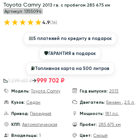
Toyota Camry
2013 г.в. с пробегом 285 675 км
Артикул:
1355094
★
★
★
★
★
4.9
(36)
📅
5 платежей по кредиту в подарок
🛡
ГАРАНТИЯ в подарок
⛽️
Топливная карта на 500 литров
999 702 ₽
→
1 299 613 ₽
📉
Модель:
Toyota Camry
Год выпуска:
2013
Кузов:
Седан
Двигатель:
Бензин
,
2.5 л.
Привод:
Передний
Мощность:
181 л.с.
КПП:
Автоматическая
Пробег:
285 675 км
Владельцы:
1
Цвет:
Серый