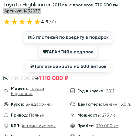
Toyota Highlander
2011 г.в. с пробегом 370 000 км
Артикул:
1432037
★
★
★
★
★
4.9
(60)
📅
5 платежей по кредиту в подарок
🛡
ГАРАНТИЯ в подарок
⛽️
Топливная карта на 500 литров
1 110 000 ₽
→
1 498 500 ₽
📉
Модель:
Toyota
Год выпуска:
2011
Highlander
Кузов:
Внедорожник
Двигатель:
Бензин
,
3.5 л.
Привод:
Полный
Мощность:
273 л.с.
КПП:
Автоматическая
Пробег:
370 000 км