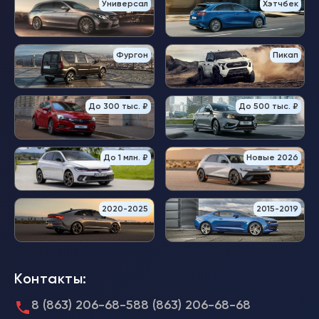
Универсал
Хэтчбек
Фургон
Пикап
До 300 тыс. ₽
До 500 тыс. ₽
До 1 млн. ₽
Новые 2026
2020-2025
2015-2019
Контакты:
8 (863) 206-68-58
8 (863) 206-68-68