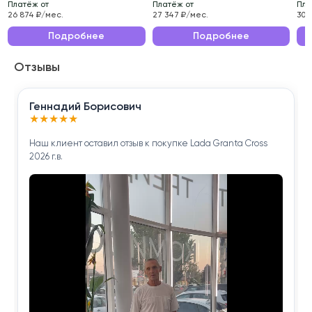
Платёж от
Платёж от
Пла
Эксплуатационные характеристики данного
26 874 ₽/мес.
27 347 ₽/мес.
30 
автомобиля делают его идеальным выбором для
Подробнее
Подробнее
ежедневных поездок по городу и длительных
Отзывы
путешествий.
Приобретая Toyota RAV4 2023 года , вы получаете
Геннадий Борисович
надёжного помощника для решения повседневных
★
★
★
★
★
задач.
Наш клиент оставил отзыв к покупке Lada Granta Cross
2026 г.в.