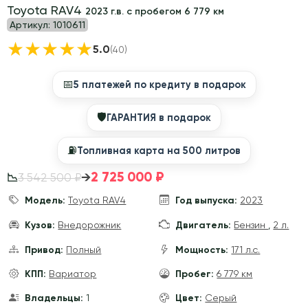
Toyota RAV4
2023 г.в. с пробегом 6 779 км
Артикул:
1010611
★
★
★
★
★
5.0
(40)
📅
5 платежей по кредиту в подарок
🛡
ГАРАНТИЯ в подарок
⛽️
Топливная карта на 500 литров
2 725 000 ₽
→
3 542 500 ₽
📉
Модель:
Toyota RAV4
Год выпуска:
2023
Кузов:
Внедорожник
Двигатель:
Бензин
,
2 л.
Привод:
Полный
Мощность:
171 л.с.
КПП:
Вариатор
Пробег:
6 779 км
Владельцы:
1
Цвет:
Серый