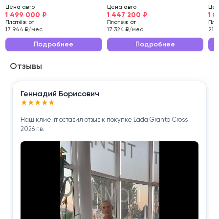
л.с.
л.с.
Цена авто
Цена авто
Цен
1 499 000 ₽
1 447 200 ₽
1 
Состояние транспортного средства тщательно
Платёж от
Платёж от
Пла
проверено нашими специалистами.
17 944 ₽/мес.
17 324 ₽/мес.
21 
Эксплуатационные характеристики данного
Подробнее
Подробнее
автомобиля делают его идеальным выбором для
Отзывы
ежедневных поездок по городу и длительных
путешествий.
Геннадий Борисович
Приобретая Volkswagen Touareg 2016 года , вы
★
★
★
★
★
получаете надёжного помощника для решения
Наш клиент оставил отзыв к покупке Lada Granta Cross
повседневных задач.
2026 г.в.