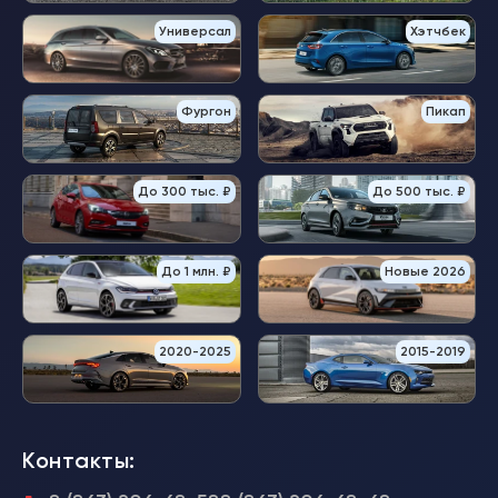
Универсал
Хэтчбек
Фургон
Пикап
До 300 тыс. ₽
До 500 тыс. ₽
До 1 млн. ₽
Новые 2026
2020-2025
2015-2019
Контакты: