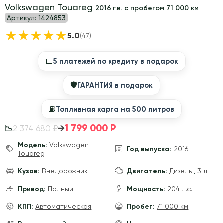
Volkswagen Touareg
2016 г.в. с пробегом 71 000 км
Артикул:
1424853
★
★
★
★
★
5.0
(47)
📅
5 платежей по кредиту в подарок
🛡
ГАРАНТИЯ в подарок
⛽️
Топливная карта на 500 литров
1 799 000 ₽
→
2 374 680 ₽
📉
Модель:
Volkswagen
Год выпуска:
2016
Touareg
Кузов:
Внедорожник
Двигатель:
Дизель
,
3 л.
Привод:
Полный
Мощность:
204 л.с.
КПП:
Автоматическая
Пробег:
71 000 км