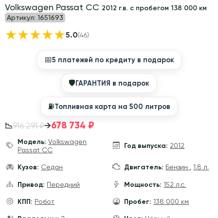
Volkswagen Passat CC
2012 г.в. с пробегом 138 000 км
Артикул:
1651693
★
★
★
★
★
5.0
(46)
📅
5 платежей по кредиту в подарок
🛡
ГАРАНТИЯ в подарок
⛽️
Топливная карта на 500 литров
678 734 ₽
→
916 291 ₽
📉
Модель:
Volkswagen
Год выпуска:
2012
Passat CC
Кузов:
Седан
Двигатель:
Бензин
,
1.8 л.
Привод:
Передний
Мощность:
152 л.с.
КПП:
Робот
Пробег:
138 000 км