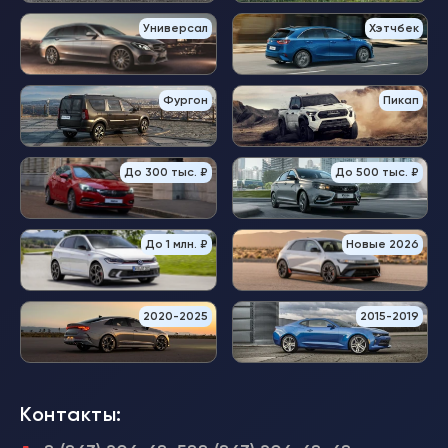
Универсал
Хэтчбек
Фургон
Пикап
До 300 тыс. ₽
До 500 тыс. ₽
До 1 млн. ₽
Новые 2026
2020-2025
2015-2019
Контакты: