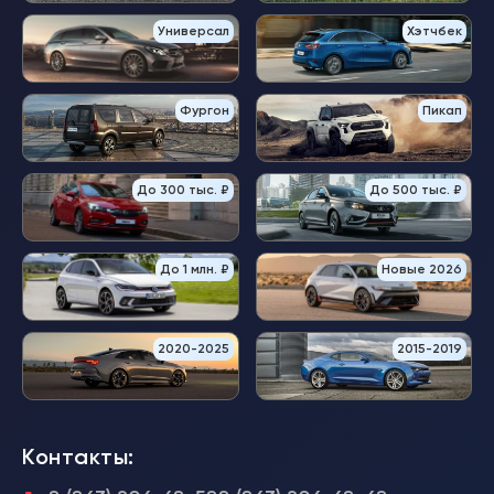
Универсал
Хэтчбек
Фургон
Пикап
До 300 тыс. ₽
До 500 тыс. ₽
До 1 млн. ₽
Новые 2026
2020-2025
2015-2019
Контакты: