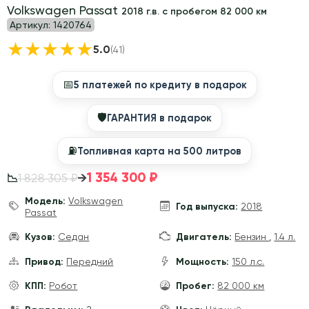
Volkswagen Passat
2018 г.в. с пробегом 82 000 км
Артикул:
1420764
★
★
★
★
★
5.0
(41)
📅
5 платежей по кредиту в подарок
🛡
ГАРАНТИЯ в подарок
⛽️
Топливная карта на 500 литров
1 354 300 ₽
→
1 828 305 ₽
📉
Модель:
Volkswagen
Год выпуска:
2018
Passat
Кузов:
Седан
Двигатель:
Бензин
,
1.4 л.
Привод:
Передний
Мощность:
150 л.с.
КПП:
Робот
Пробег:
82 000 км