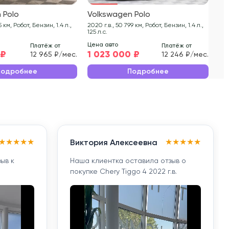
 Polo
Volkswagen Polo
Vo
2020 г.в., 50 799 км, Робот, Бензин, 1.4 л.,
2020 г.в., 85 00
125 л.с.
125 
Цена авто
Цен
Платёж от
Платёж от
 ₽
1 023 000 ₽
1 
12 965 ₽/мес.
12 246 ₽/мес.
Подробнее
Подробнее
★
★
★
★
★
★
★
★
★
★
Виктория Алексеевна
ыв к
Наша клиентка оставила отзыв о
покупке Chery Tiggo 4 2022 г.в.