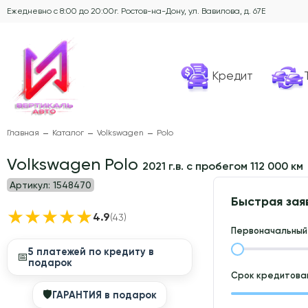
Ежедневно с 8:00 до 20:00
г. Ростов-на-Дону, ул. Вавилова, д. 67Е
Кредит
Главная
Каталог
Volkswagen
Polo
Volkswagen Polo
2021 г.в. с пробегом 112 000 км
Артикул:
1548470
Быстрая зая
★
★
★
★
★
4.9
(43)
Первоначальный 
5 платежей по кредиту в
📅
подарок
Срок кредитован
🛡
ГАРАНТИЯ в подарок