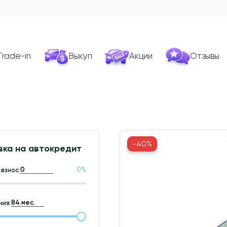
Trade-in
Выкуп
Акции
Отзывы
-40%
вка на автокредит
0
%
взнос:
ия: