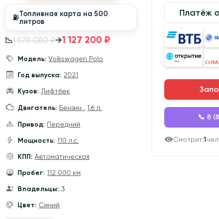
Платёж 
Топливная карта на 500
⛽️
литров
1 127 200 ₽
→
1 578 080 ₽
📉
Модель:
Volkswagen Polo
Год выпуска:
2021
Запо
Кузов:
Лифтбек
Двигатель:
Бензин
,
1.6 л.
📞 8 (
Привод:
Передний
Смотрит:
1
чел
Мощность:
110 л.с.
КПП:
Автоматическая
Пробег:
112 000 км
Владельцы:
3
Цвет:
Синий