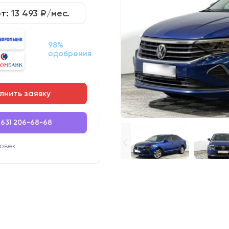
от:
13 493
₽/мес.
98%
одобрения
лнить заявку
863) 206-68-68
овек