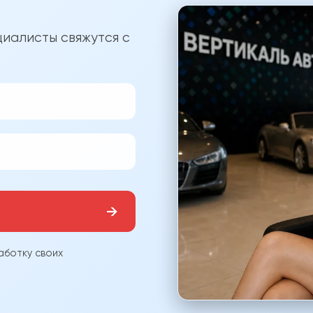
?
иалисты свяжутся с
→
аботку своих