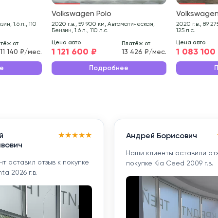
Volkswagen Polo
Volkswagen
н, 1.6 л., 110
2020 г.в., 59 900 км, Автоматическая,
2020 г.в., 89 275 км, Робот, Бензин, 1.4 л.,
Бензин, 1.6 л., 110 л.с.
125 л.с.
Цена авто
Цена авто
тёж от
Платёж от
1 121 600 ₽
1 083 100
11 140 ₽/мес.
13 426 ₽/мес.
е
Подробнее
★
★
★
★
★
й
Андрей Борисович
вович
Наши клиенты оставили отз
т оставил отзыв к покупке
покупке Kia Ceed 2009 г.в.
ta 2026 г.в.