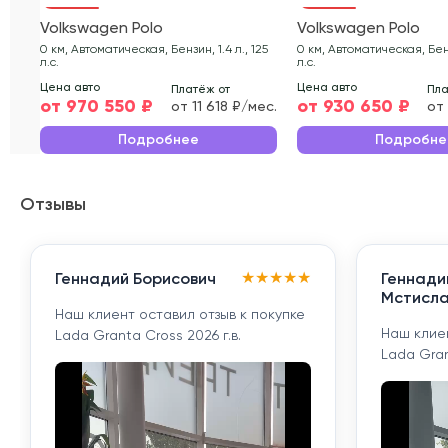
Volkswagen Polo
Volkswagen Polo
0 км, Автоматическая, Бензин, 1.4 л., 125
0 км, Автоматическая, Бензи
л.с.
л.с.
Цена авто
Цена авто
Платёж от
Пла
от 970 550 ₽
от 930 650 ₽
от 11 618 ₽/мес.
от 
Подробнее
Подробне
Отзывы
★
★
★
★
★
Геннадий Борисович
Геннади
Мстисла
Наш клиент оставил отзыв к покупке
Наш клиен
Lada Granta Cross 2026 г.в.
Lada Gran