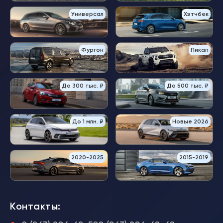
Универсал
Хэтчбек
Фургон
Пикап
До 300 тыс. ₽
До 500 тыс. ₽
До 1 млн. ₽
Новые 2026
2020-2025
2015-2019
Контакты: