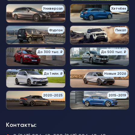
Универсал
Хэтчбек
Фургон
Пикап
До 300 тыс. ₽
До 500 тыс. ₽
До 1 млн. ₽
Новые 2026
2020-2025
2015-2019
Контакты: