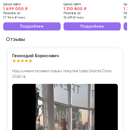
л.с.
Цена авто
Цена авто
Цен
1 499 000 ₽
1 310 800 ₽
1 2
Состояние транспортного средства тщательно
Платёж от
Платёж от
Пла
проверено нашими специалистами.
17 944 ₽/мес.
15 691 ₽/мес.
15 
Эксплуатационные характеристики данного
Подробнее
Подробнее
автомобиля делают его идеальным выбором для
Отзывы
ежедневных поездок по городу и длительных
путешествий.
Геннадий Борисович
Приобретая Volkswagen Tiguan 2018 года , вы
★
★
★
★
★
получаете надёжного помощника для решения
Наш клиент оставил отзыв к покупке Lada Granta Cross
повседневных задач.
2026 г.в.