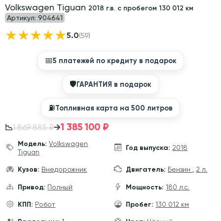
Volkswagen Tiguan
2018 г.в. с пробегом 130 012 км
Артикул:
904641
★
★
★
★
★
5.0
(59)
📅
5 платежей по кредиту в подарок
🛡
ГАРАНТИЯ в подарок
⛽️
Топливная карта на 500 литров
1 385 100 ₽
→
1 869 885 ₽
📉
Модель:
Volkswagen
Год выпуска:
2018
Tiguan
Кузов:
Внедорожник
Двигатель:
Бензин
,
2 л.
Привод:
Полный
Мощность:
180 л.с.
КПП:
Робот
Пробег:
130 012 км