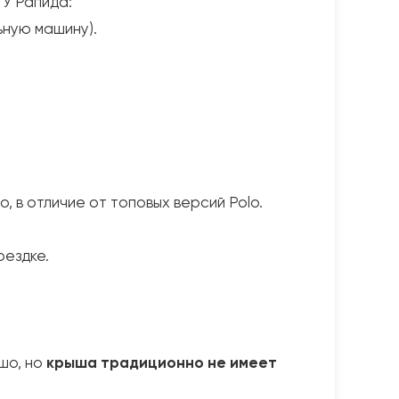
 У Рапида:
ьную машину).
, в отличие от топовых версий Polo.
оездке.
шо, но
крыша традиционно не имеет