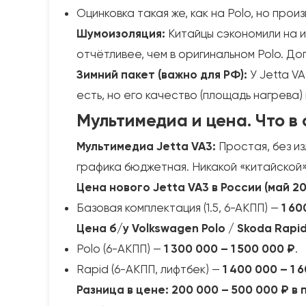
Оцинковка такая же, как на Polo, но про
Шумоизоляция:
Китайцы сэкономили на и
отчётливее, чем в оригинальном Polo. Д
Зимний пакет (важно для РФ):
У Jetta V
есть, но его качество (площадь нагрева)
Мультимедиа и цена. Что в 
Мультимедиа Jetta VA3:
Простая, без из
графика бюджетная. Никакой «китайской
Цена нового Jetta VA3 в России (май 2
Базовая комплектация (1.5, 6-АКПП) —
1 60
Цена б/у Volkswagen Polo / Skoda Rapid
Polo (6-АКПП) —
1 300 000 – 1 500 000 ₽
.
Rapid (6-АКПП, лифтбек) —
1 400 000 – 1 
Разница в цене: 200 000 – 500 000 ₽ в 