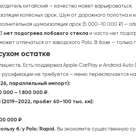
изводитель китайский — качество может варьироваться.
золяции колёсных арок. Шум от дорожного полотна и 
ополнительная шумоизоляция арок (5 000–10 000 ₽) — о
A3
нет подогрева лобового стекла
и часто нет подог
 может отличаться от заводского Polo. В базе — только
сухом остатке
лишеств. Есть поддержка Apple CarPlay и Android Auto 
» русификации не требуется — меню переключается на 
026, параллельный импорт):
0 000 – 1 800 000 ₽
.
 (2019–2022, пробег 60–100 тыс. км):
600 000 ₽
.
пользу б/у Polo/Rapid.
Вы экономите существенную сум