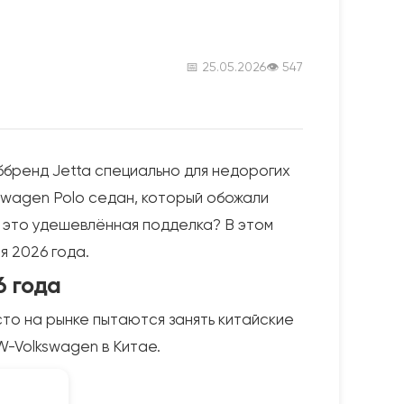
📅 25.05.2026
👁 547
ббренд Jetta специально для недорогих
swagen Polo седан, который обожали
и это удешевлённая подделка? В этом
я 2026 года.
6 года
то на рынке пытаются занять китайские
W-Volkswagen в Китае.