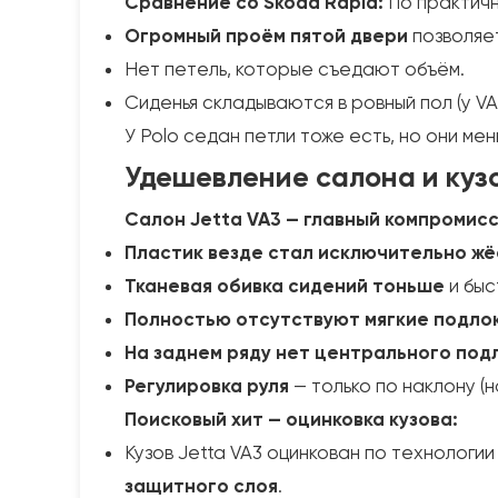
Сравнение со Skoda Rapid:
По практичн
Огромный проём пятой двери
позволяет
Нет петель, которые съедают объём.
Сиденья складываются в ровный пол (у VA
У Polo седан петли тоже есть, но они ме
Удешевление салона и куз
Салон Jetta VA3 — главный компромисс
Пластик везде стал исключительно жёс
Тканевая обивка сидений тоньше
и быс
Полностью отсутствуют мягкие подлок
На заднем ряду нет центрального под
Регулировка руля
— только по наклону (на
Поисковый хит — оцинковка кузова:
Кузов Jetta VA3 оцинкован по технологи
защитного слоя
.