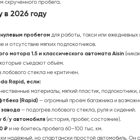
ом скрученного пробега.
 в 2026 году
 нулевым пробегом
для работы, такси или ежедневных 
е и отсутствие мягких подлокотников.
го мотора 1.5 и классического автомата Aisin
(никак
, которые съедают объём.
в лобового стекла не критичен.
da Rapid, если:
чественные материалы, мягкий пластик, подлокотники,
тбека (Rapid)
— огромный проём багажника и возможн
 завода
— подогрев лобового стекла, руля и сидений.
у б/у автомобиля
(история, пробег, состояние).
0 ₽
и не боитесь пробега 60–100 тыс. км.
ки надёжный, но спартански простой автомобиль. Он со