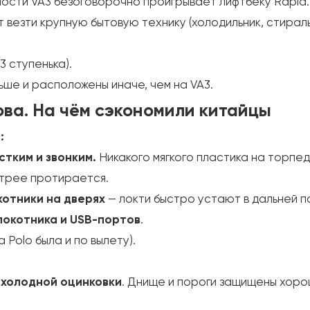
ости VA3 безоговорочно проигрывает лифтбеку Rapid.
 везти крупную бытовую технику (холодильник, стирал
3 ступенька).
ньше и расположены иначе, чем на VA3.
ова. На чём сэкономили китайцы
:
тким и звонким.
Никакого мягкого пластика на торпедо
трее протирается.
отники на дверях
— локти быстро устают в дальней п
локотника и USB-портов
.
 Polo была и по вылету).
и
холодной оцинковки
. Днище и пороги защищены хоро