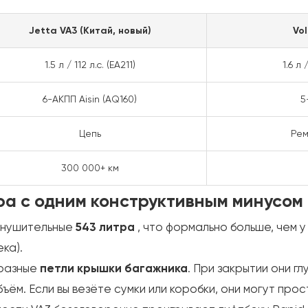
Jetta VA3 (Китай, новый)
Vo
1.5 л / 112 л.с. (EA211)
1.6 л
6-АКПП Aisin (AQ160)
5
Цепь
Рем
300 000+ км
ра с одним конструктивным минусом
внушительные
543 литра
, что формально больше, чем 
ека).
бразные
петли крышки багажника
. При закрытии они г
ъём. Если вы везёте сумки или коробки, они могут прос