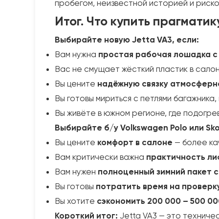
пробегом, неизвестной историей и риск
Итог. Что купить прагматику
Выбирайте новую Jetta VA3, если:
Вам нужна
простая рабочая лошадка с
Вас не смущает жёсткий пластик в салон
Вы цените
надёжную связку атмосферно
Вы готовы мириться с петлями багажника
Вы живёте в южном регионе, где подогре
Выбирайте б/у Volkswagen Polo или Sko
Вы цените
комфорт в салоне
— более ка
Вам критически важна
практичность лиф
Вам нужен
полноценный зимний пакет с
Вы готовы
потратить время на проверк
Вы хотите
сэкономить 200 000 – 500 00
Короткий итог:
Jetta VA3 — это техничес