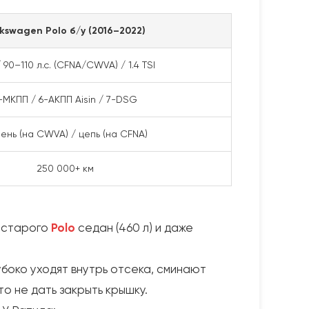
lkswagen Polo б/у (2016–2022)
 / 90–110 л.с. (CFNA/CWVA) / 1.4 TSI
-МКПП / 6-АКПП Aisin / 7-DSG
ень (на CWVA) / цепь (на CFNA)
250 000+ км
у старого
Polo
седан (460 л) и даже
лубоко уходят внутрь отсека, сминают
то не дать закрыть крышку.