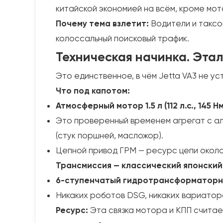
китайской экономией на всём, кроме мот
Почему тема взлетит:
Водители и таксо
колоссальный поисковый трафик.
Техническая начинка. Эта
Это единственное, в чём Jetta VA3 не у
Что под капотом:
Атмосферный мотор 1.5 л (112 л.с., 145 Нм
Это проверенный временем агрегат с алю
(стук поршней, масложор).
Цепной привод ГРМ — ресурс цепи около
Трансмиссия — классический японский 
6-ступенчатый гидротрансформаторны
Никаких роботов DSG, никаких вариаторо
Ресурс:
Эта связка мотора и КПП считае