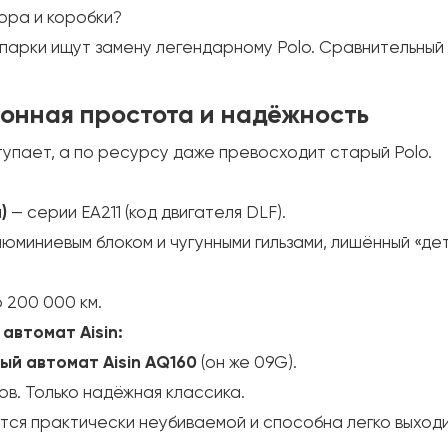
ора и коробки?
парки ищут замену легендарному Polo. Сравнительный
лонная простота и надёжность
ступает, а по ресурсу даже превосходит старый Polo.
)
— серии EA211 (код двигателя DLF).
миниевым блоком и чугунными гильзами, лишённый «де
 200 000 км.
автомат Aisin:
й автомат Aisin AQ160
(он же 09G).
в. Только надёжная классика.
тся практически неубиваемой и способна легко выход