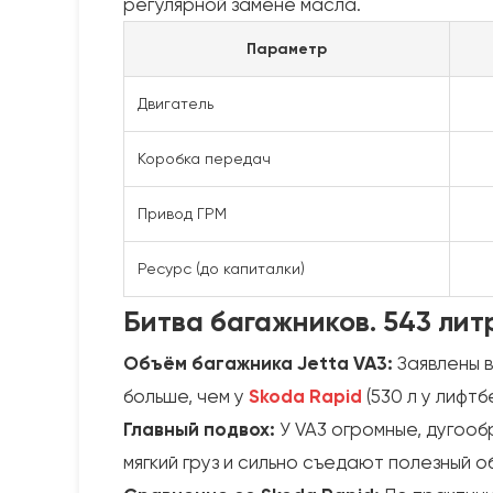
регулярной замене масла.
Параметр
Двигатель
Коробка передач
Привод ГРМ
Ресурс (до капиталки)
Битва багажников. 543 лит
Объём багажника Jetta VA3:
Заявлены 
больше, чем у
Skoda Rapid
(530 л у лифтб
Главный подвох:
У VA3 огромные, дугоо
мягкий груз и сильно съедают полезный об