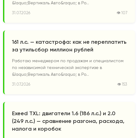
&laquo;Вертикаль Авто&raquo; в Ро...
31.07.2026
👁 107
161 л.с. — катастрофа: как не переплатить
за утильсбор миллион рублей
Работаю менеджером по продажам и специалистом
по независимой технической экспертизе в
&laquo;Вертикаль Авто&raquo; в Ро...
31.07.2026
👁 153
Exeed TXL: двигатели 1.6 (186 л.с.) и 2.0
(249 л.с.) — сравнение разгона, расхода,
налога и коробок