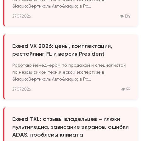
&laquo;Вертикаль Авто&raquo; в Ро...
27.07.2026
👁 184
Exeed VX 2026: цены, комплектации,
рестайлинг FL и версия President
Работаю менеджером по продажам и специалистом
по независимой технической экспертизе в
&laquo;Вертикаль Авто&raquo; в Ро...
27.07.2026
👁 99
Exeed TXL: отзывы владельцев — глюки
мультимедиа, зависание экранов, ошибки
ADAS, проблемы климата