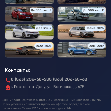
До 300 тыс. ₽
До 500 тыс. ₽
До 1 млн. ₽
Новые 2026
2020-2025
2015-2019
Контакты:
8 (863) 206-68-58
8 (863) 206-68-68
г. Ростов-на-Дону, ул. Вавилова, д. 67Е
Данный сайт носит исключительно информационный характер и ни при
каких условиях не является публичной офертой, определяемой
положениями Статьи 437 Гражданского кодекса РФ.