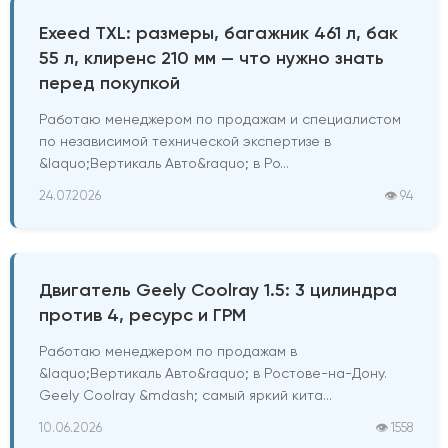
Exeed TXL: размеры, багажник 461 л, бак
55 л, клиренс 210 мм — что нужно знать
перед покупкой
Работаю менеджером по продажам и специалистом
по независимой технической экспертизе в
&laquo;Вертикаль Авто&raquo; в Ро...
24.07.2026
👁 94
Двигатель Geely Coolray 1.5: 3 цилиндра
против 4, ресурс и ГРМ
Работаю менеджером по продажам в
&laquo;Вертикаль Авто&raquo; в Ростове-на-Дону.
Geely Coolray &mdash; самый яркий кита...
10.06.2026
👁 1558