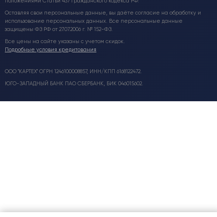
положениями Статьи 437 Гражданского кодекса РФ.
Оставляя свои персональные данные, вы даёте согласие на обработку и
использование персональных данных. Все персональные данные
защищены ФЗ РФ от 27.07.2006 г. № 152-ФЗ.
Все цены на сайте указаны с учетом скидок.
Подробные условия кредитования
ООО "КАРТЕХ" ОГРН 1246100008857, ИНН/КПП 6168122472.
ЮГО-ЗАПАДНЫЙ БАНК ПАО СБЕРБАНК, БИК 046015602.