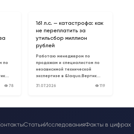
161 л.с. — катастрофа: как
не переплатить за
за
утильсбор миллион
рублей
Работаю менеджером по
м по
продажам и специалистом по
независимой технической
к...
экспертизе в &laquo;Вертик...
👁 78
31.07.2026
👁 119
Контакты
Статьи
Исследования
Факты в цифрах