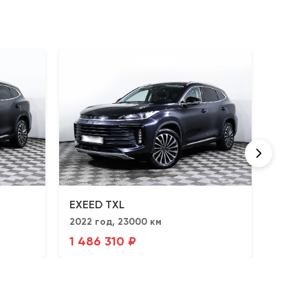
EXEED TXL
EXEED
2022 год, 23000 км
2023 г
1 486 310 ₽
1 746