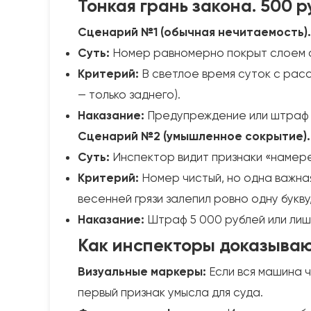
Тонкая грань закона. 500 
Сценарий №1 (обычная нечитаемость). Ч.
Суть:
Номер равномерно покрыт слоем су
Критерий:
В светлое время суток с расс
— только заднего).
Наказание:
Предупреждение или штраф 50
Сценарий №2 (умышленное сокрытие). Ч.
Суть:
Инспектор видит признаки «намере
Критерий:
Номер чистый, но одна важная
весенней грязи залепил ровно одну букву
Наказание:
Штраф 5 000 рублей или лише
Как инспекторы доказываю
Визуальные маркеры:
Если вся машина ч
первый признак умысла для суда.