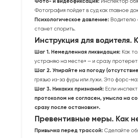
Фото- и видеофиксация:
Инспектор обяз
Фотография пойдет в суд как главное д
Психологическое давление:
Водителю с
станет спорить.
Инструкция для водителя. 
Шаг 1. Немедленная ликвидация:
Как то
устраняю на месте» — и сразу протерет
Шаг 2. Упирайте на погоду (отсутствие
грязью из-за фуры или лужи. Это форс-ма
Шаг 3. Никаких признаний:
Если инспект
протоколом не согласен, умысла на со
сразу после остановки».
Превентивные меры. Как н
Привычка перед трассой:
Сделайте обя