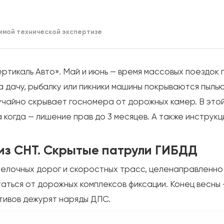
имой технической экспертизе
тикаль Авто». Май и июнь — время массовых поездок п
 дачу, рыбалку или пикники машины покрываются пылью
учайно скрывает госномера от дорожных камер. В этой 
 когда — лишение прав до 3 месяцев. А также инструкц
 из СНТ. Скрытые патрули ГИБДД
елочных дорог и скоростных трасс, целенаправленно в
ться от дорожных комплексов фиксации. Конец весны —
тивов дежурят наряды ДПС.