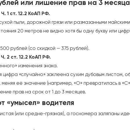
рублей или лишение прав на 3 месяца
 1 ст. 12.2 КоАП РФ.
хой пыли, дорожной грязи или размазанными майскими
тояния 20 метров не видно хотя бы одну букву или циф
0 рублей (со скидкой — 375 рублей).
 2 ст. 12.2 КоАП РФ.
нного» изменения знака.
 цифра «случайно» заклеена сухим дубовым листом, о
, меняя её значение (например, «О» превратилась в «С»
ние прав на срок от 1 до 3 месяцев.
т «умысел» водителя
истая (или средне-грязная), а госномера заляпаны иде