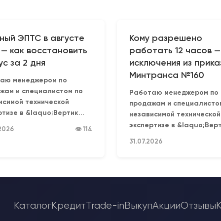
ный ЭПТС в августе
Кому разрешено
 — как восстановить
работать 12 часов —
ус за 2 дня
исключения из прика
Минтранса №160
аю менеджером по
жам и специалистом по
Работаю менеджером по
исимой технической
продажам и специалисто
тизе в &laquo;Вертик...
независимой технической
экспертизе в &laquo;Верти
2026
👁 114
31.07.2026
Каталог
Кредит
Trade-in
Выкуп
Акции
Отзывы