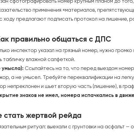
ан сфотографировать номер крупным планом до того, 
оказательство применения «материалов, препятствующ
 ходу предлагают подписать протокол на лишение, рас
Как правильно общаться с ДПС
лько инспектор указал на грязный номер, нужно громко
ь табличку влажной салфеткой.
 умысла):
Ссылайтесь на то, что перед выездом номера
жор, а не умысел. Требуйте переквалификации на легку
ор непреклонен и шьет вторую часть (лишение), в гра
крытие знаков не имел, номера испачкались в движе
е стать жертвой рейда
зательным ритуал: выехали с грунтовки на асфальт — 