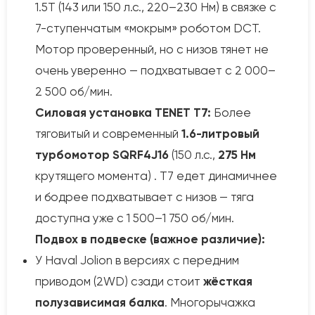
1.5Т (143 или 150 л.с., 220–230 Нм) в связке с
7-ступенчатым «мокрым» роботом DCT.
Мотор проверенный, но с низов тянет не
очень уверенно — подхватывает с 2 000–
2 500 об/мин.
Силовая установка TENET T7:
Более
тяговитый и современный
1.6-литровый
турбомотор SQRF4J16
(150 л.с.,
275 Нм
крутящего момента) . T7 едет динамичнее
и бодрее подхватывает с низов — тяга
доступна уже с 1 500–1 750 об/мин.
Подвох в подвеске (важное различие):
У Haval Jolion в версиях с передним
приводом (2WD) сзади стоит
жёсткая
полузависимая балка
. Многорычажка