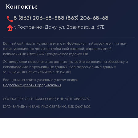
Контакты:
8 (863) 206-68-58
8 (863) 206-68-68
г. Ростов-на-Дону, ул. Вавилова, д. 67Е
Данный сайт носит исключительно информационный характер и ни при
каких условиях не является публичной офертой, определяемой
положениями Статьи 437 Гражданского кодекса РФ.
Оставляя свои персональные данные, вы даёте согласие на обработку и
использование персональных данных. Все персональные данные
защищены ФЗ РФ от 27.07.2006 г. № 152-ФЗ.
Все цены на сайте указаны с учетом скидок.
Подробные условия кредитования
ООО "КАРТЕХ" ОГРН 1246100008857, ИНН/КПП 6168122472.
ЮГО-ЗАПАДНЫЙ БАНК ПАО СБЕРБАНК, БИК 046015602.