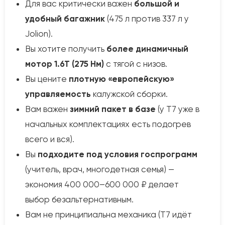
Для вас критически важен
большой и
удобный багажник
(475 л против 337 л у
Jolion).
Вы хотите получить
более динамичный
мотор 1.6Т (275 Нм)
с тягой с низов.
Вы цените
плотную «европейскую»
управляемость
калужской сборки.
Вам важен
зимний пакет в базе
(у T7 уже в
начальных комплектациях есть подогрев
всего и вся).
Вы
подходите под условия госпрограмм
(учитель, врач, многодетная семья) —
экономия 400 000–600 000 ₽ делает
выбор безальтернативным.
Вам не принципиальна механика (T7 идёт