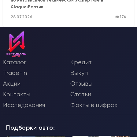
по независимой технической экспертизе в
&laquo;Вертик...
28.07.2026
👁 174
Каталог
Кредит
Trade-in
Выкуп
Акции
Отзывы
Контакты
Статьи
Исследования
Факты в цифрах
Подборки авто: