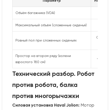
Параметр
Haval Jo
Объём багажника (VDA)
337 л
Максимальный объём (сложенные сиденья)
~1 200
Ступень
Ровный пол при сложенных сиденьях
есть
Простор на втором ряду (колени
~15–20 
взрослого 180 см)
Технический разбор. Робот
против робота, балка
против многорычажки
Силовая установка Haval Jolion:
Мотор