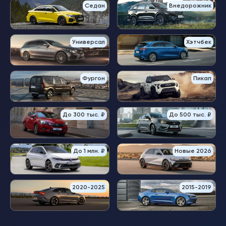
Седан
Внедорожник
Универсал
Хэтчбек
Фургон
Пикап
До 300 тыс. ₽
До 500 тыс. ₽
До 1 млн. ₽
Новые 2026
2020-2025
2015-2019