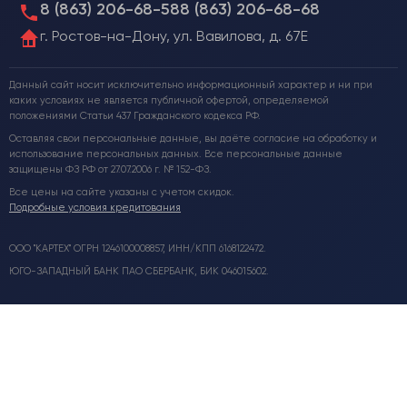
8 (863) 206-68-58
8 (863) 206-68-68
г. Ростов-на-Дону, ул. Вавилова, д. 67Е
Данный сайт носит исключительно информационный характер и ни при
каких условиях не является публичной офертой, определяемой
положениями Статьи 437 Гражданского кодекса РФ.
Оставляя свои персональные данные, вы даёте согласие на обработку и
использование персональных данных. Все персональные данные
защищены ФЗ РФ от 27.07.2006 г. № 152-ФЗ.
Все цены на сайте указаны с учетом скидок.
Подробные условия кредитования
ООО "КАРТЕХ" ОГРН 1246100008857, ИНН/КПП 6168122472.
ЮГО-ЗАПАДНЫЙ БАНК ПАО СБЕРБАНК, БИК 046015602.