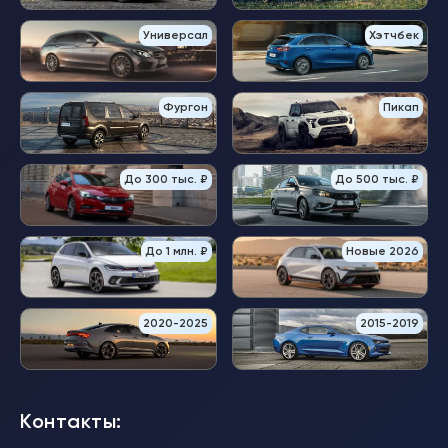
Универсал
Хэтчбек
Фургон
Пикап
До 300 тыс. ₽
До 500 тыс. ₽
До 1 млн. ₽
Новые 2026
2020-2025
2015-2019
Контакты: