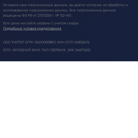
Оставляя свои персональные данные, вы даёте согласие на обработку и
использование персональных данных. Все персональные данные
защищены ФЗ РФ от 27.07.2006 г. № 152-ФЗ.
Все цены на сайте указаны с учетом скидок.
Подробные условия кредитования
ООО "КАРТЕХ" ОГРН 1246100008857, ИНН/КПП 6168122472.
ЮГО-ЗАПАДНЫЙ БАНК ПАО СБЕРБАНК, БИК 046015602.