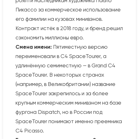
роялти наследникам художника Пабло
Пикассо за коммерческое использование
его фамилии на кузовах минивэнов.
Контракт истёк в 2018 году, и бренд решил
сэкономить миллионы евро.
Смена имени:
Пятиместную версию
переименовали в C4 SpaceTourer, а
удлинённую семиместную — в Grand C4
SpaceTourer. В некоторых странах
(например, в Великобритании) название
SpaceTourer закрепилось и за более
крупным коммерческим минивэном на базе
фургона Dispatch, но в России под
SpaceTourer понимают именно преемника
C4 Picasso.